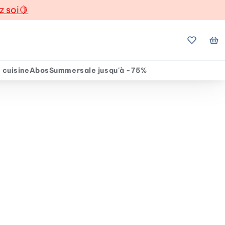
z soi
🍋
Mes favo
Mo
 cuisine
Abos
Summersale jusqu'à -75%