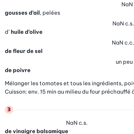
NaN
gousses d’ail
, pelées
NaN
c.s.
d’
huile d’olive
NaN
c.c.
de fleur de sel
un peu
de poivre
Mélanger les tomates et tous les ingrédients, poi
Cuisson: env. 15 min au milieu du four préchauffé à
NaN
c.s.
de vinaigre balsamique