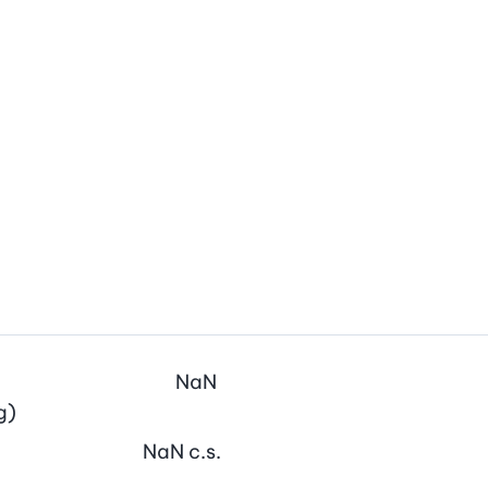
NaN
g)
NaN
c.s.