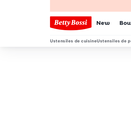
Menu pr
New
Bou
Ustensiles de cuisine
Ustensiles de p
Menu secondair