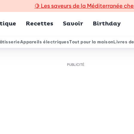
🍋
Les saveurs de la Méditerranée che
incipal
tique
Recettes
Savoir
Birthday
âtisserie
Appareils électriques
Tout pour la maison
Livres de
e
PUBLICITÉ