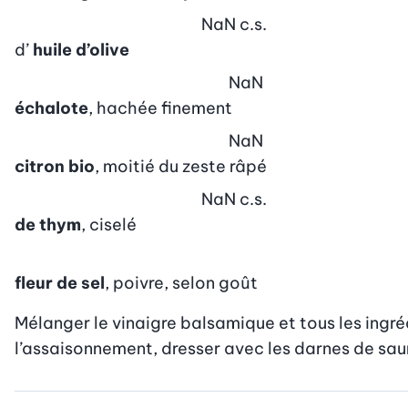
NaN
c.s.
d’
huile d’olive
NaN
échalote
, hachée finement
NaN
citron bio
, moitié du zeste râpé
NaN
c.s.
de thym
, ciselé
fleur de sel
, poivre, selon goût
Mélanger le vinaigre balsamique et tous les ingréd
l’assaisonnement, dresser avec les darnes de sa