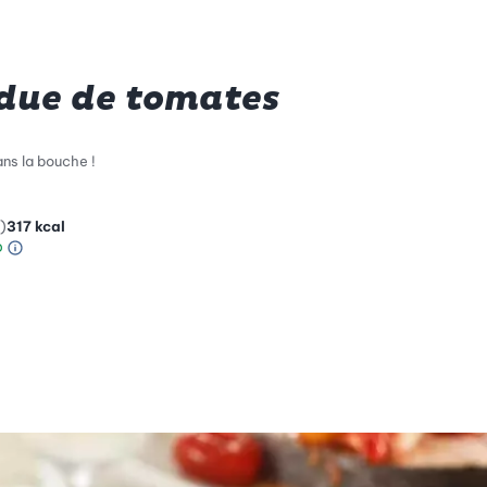
due de tomates
ns la bouche !
)
317
kcal
Information sur l’échelle Green Betty
le de compatibilité environnementale: 3 sur 5