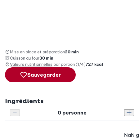
Mise en place et préparation
20 min
Cuisson au four
30 min
Valeurs nutritionnelles
par portion (1/4)
727
kcal
Sauvegarder
Ingrédients
Personnes
Réduire le nombre de personnes
Augm
NaN
g