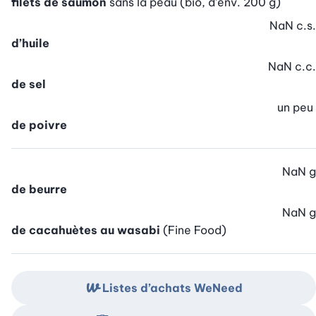
filets de saumon
sans la peau (bio, d’env. 200 g)
NaN
c.s.
d’huile
NaN
c.c.
de sel
un peu
de poivre
NaN
g
de beurre
NaN
g
de cacahuètes au wasabi
(Fine Food)
Listes d’achats WeNeed