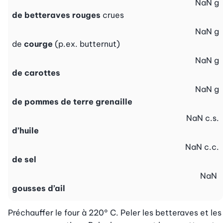
NaN
g
de betteraves rouges
crues
NaN
g
de
courge
(p.ex. butternut)
NaN
g
de carottes
NaN
g
de pommes de terre grenaille
NaN
c.s.
d’huile
NaN
c.c.
de sel
NaN
gousses d’ail
Préchauffer le four à 220° C. Peler les betteraves et les 