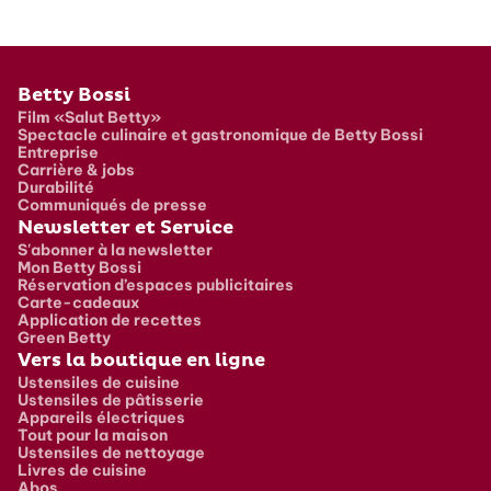
Pied de page
Betty Bossi
Film «Salut Betty»
Spectacle culinaire et gastronomique de Betty Bossi
Entreprise
Carrière & jobs
Durabilité
Communiqués de presse
Newsletter et Service
S'abonner à la newsletter
Mon Betty Bossi
Réservation d’espaces publicitaires
Carte-cadeaux
Application de recettes
Green Betty
Vers la boutique en ligne
Ustensiles de cuisine
Ustensiles de pâtisserie
Appareils électriques
Tout pour la maison
Ustensiles de nettoyage
Livres de cuisine
Abos