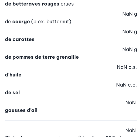
de betteraves rouges
crues
NaN
g
de
courge
(p.ex. butternut)
NaN
g
de carottes
NaN
g
de pommes de terre grenaille
NaN
c.s.
d’huile
NaN
c.c.
de sel
NaN
gousses d’ail
NaN