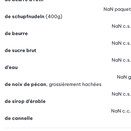
NaN
paquet
de schupfnudeln
(400g)
NaN
c.s.
de beurre
NaN
c.s.
de sucre brut
NaN
c.s.
d’eau
NaN
g
de noix de pécan
, grossièrement hachées
NaN
c.s.
de sirop d’érable
NaN
c.c.
de cannelle