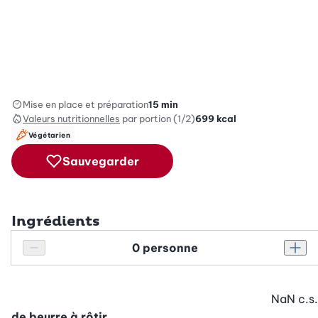
Mise en place et préparation
15 min
Valeurs nutritionnelles
par portion (1/2)
699
kcal
Végétarien
Sauvegarder
Ingrédients
Personnes
Réduire le nombre de personnes
Augm
NaN
c.s.
de beurre à rôtir