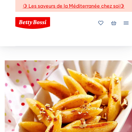
🍋
Les saveurs de la Méditerranée chez soi
🍋
Mes favoris
Mon pani
Me