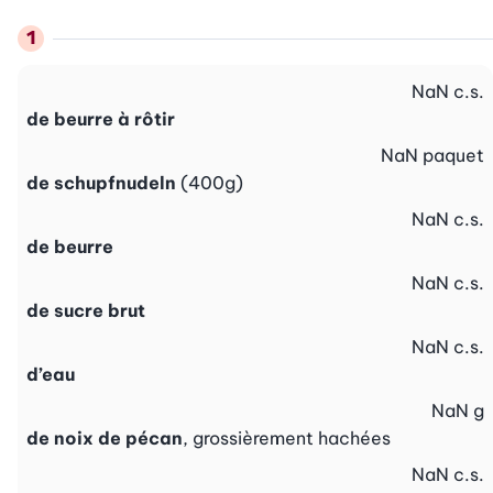
NaN
c.s.
de beurre à rôtir
NaN
paquet
de schupfnudeln
(400g)
NaN
c.s.
de beurre
NaN
c.s.
de sucre brut
NaN
c.s.
d’eau
NaN
g
de noix de pécan
, grossièrement hachées
NaN
c.s.