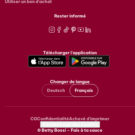
Utiliser un bon d'achat
Rester informé
Instagram
Facebook
TikTok
Pinterest
Youtube
LinkedIn
Télécharger l'application
Changer de langue
Deutsch
Français
CG
Confidentialité
Achevé d'imprimer
Metanavigation
Paramétrage des cookies
© Betty Bossi – Fais à ta sauce