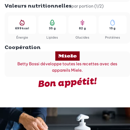
Valeurs nutritionnelles
par portion (1/2)
699 kcal
35 g
82 g
15 g
Énergie
Lipides
Glucides
Protéines
Coopération
Betty Bossi développe toutes les recettes avec des
appareils Miele.
Bon appétit!