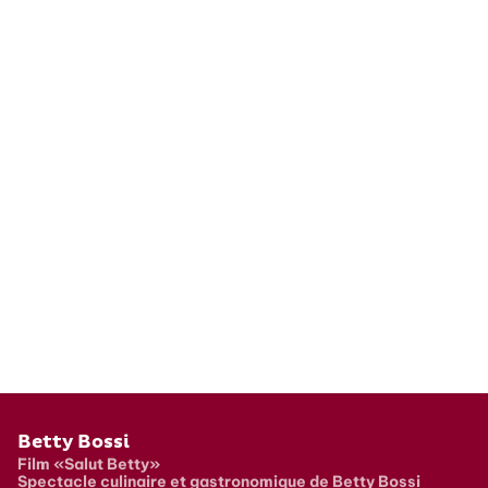
Pied de page
Betty Bossi
Film «Salut Betty»
Spectacle culinaire et gastronomique de Betty Bossi