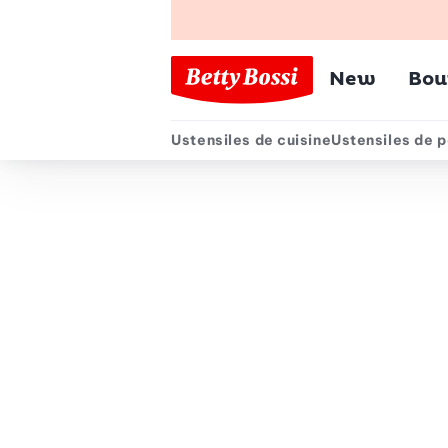
Menu pr
New
Bou
Ustensiles de cuisine
Ustensiles de p
Menu secondair