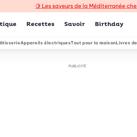
🍋
Les saveurs de la Méditerranée che
incipal
tique
Recettes
Savoir
Birthday
âtisserie
Appareils électriques
Tout pour la maison
Livres de
e
PUBLICITÉ