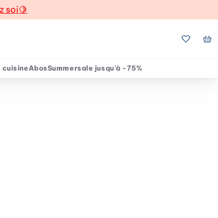
z soi
🍋
Mes favo
Mo
 cuisine
Abos
Summersale jusqu'à -75%