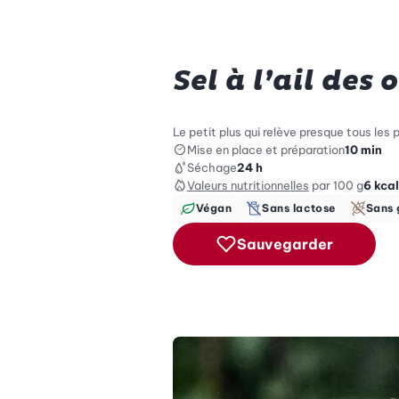
Sel à l’ail des 
Le petit plus qui relève presque tous les 
Mise en place et préparation
10 min
Séchage
24 h
Valeurs nutritionnelles
par 100 g
6
kcal
Végan
Sans lactose
Sans 
Sauvegarder