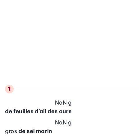
NaN
g
de feuilles d’ail des ours
NaN
g
gros
de sel marin