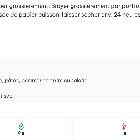
ouper grossièrement. Broyer grossièrement par portion
e de papier cuisson, laisser sécher env. 24 heures. R
ée, pâtes, pommes de terre ou salade.
t sec.
0 g
1 g