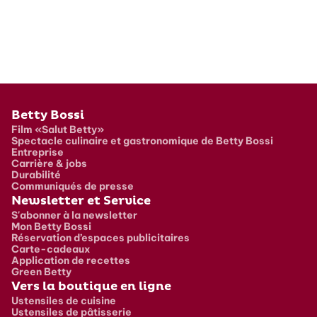
Pied de page
Betty Bossi
Film «Salut Betty»
Spectacle culinaire et gastronomique de Betty Bossi
Entreprise
Carrière & jobs
Durabilité
Communiqués de presse
Newsletter et Service
S'abonner à la newsletter
Mon Betty Bossi
Réservation d’espaces publicitaires
Carte-cadeaux
Application de recettes
Green Betty
Vers la boutique en ligne
Ustensiles de cuisine
Ustensiles de pâtisserie