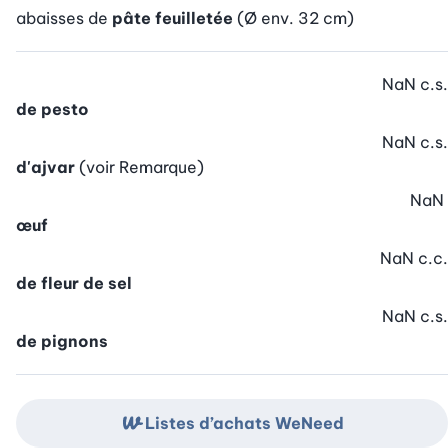
abaisses de
pâte feuilletée
(Ø env. 32 cm)
NaN
c.s.
de pesto
NaN
c.s.
d'ajvar
(voir Remarque)
NaN
œuf
NaN
c.c.
de fleur de sel
NaN
c.s.
de pignons
Listes d’achats WeNeed