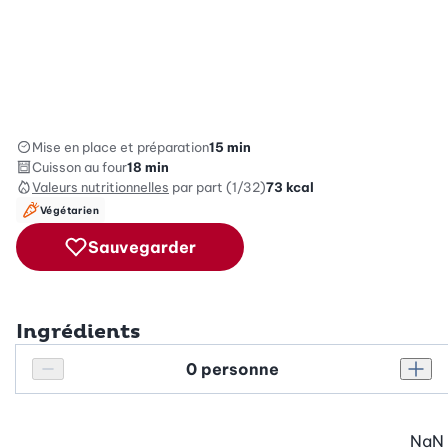
Mise en place et préparation
15 min
Cuisson au four
18 min
Valeurs nutritionnelles
par part (1/32)
73
kcal
Végétarien
Sauvegarder
Ingrédients
Personnes
Réduire le nombre de personnes
Augm
NaN