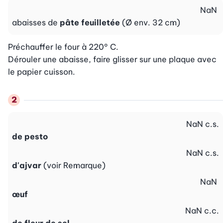
NaN
abaisses de
pâte feuilletée
(Ø env. 32 cm)
Préchauffer le four à 220° C.

Dérouler une abaisse, faire glisser sur une plaque avec 
le papier cuisson.
NaN
c.s.
de pesto
NaN
c.s.
d'ajvar
(voir Remarque)
NaN
œuf
NaN
c.c.