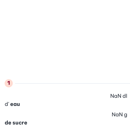
NaN
dl
d'
eau
NaN
g
de sucre