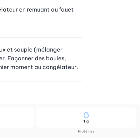
élateur en remuant au fouet 
eux et souple (mélanger 
er. Façonner des boules, 
ernier moment au congélateur.
1 g
Protéines