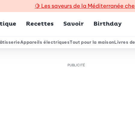
🍋
Les saveurs de la Méditerranée che
incipal
tique
Recettes
Savoir
Birthday
âtisserie
Appareils électriques
Tout pour la maison
Livres de
e
PUBLICITÉ