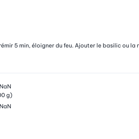
rémir 5 min, éloigner du feu. Ajouter le basilic ou la 
NaN
00 g)
NaN