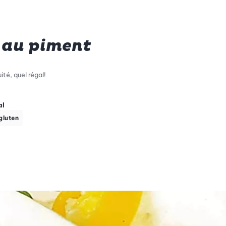
 au piment
té, quel régal!
al
gluten