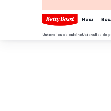
Menu pr
New
Bou
Ustensiles de cuisine
Ustensiles de p
Menu secondair