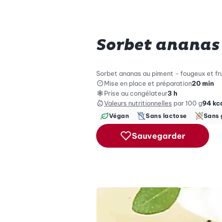
Sorbet ananas
Sorbet ananas au piment - fougeux et frui
Mise en place et préparation
20 min
Prise au congélateur
3 h
Valeurs nutritionnelles
par 100 g
94
kc
Végan
Sans lactose
Sans 
Sauvegarder