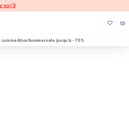
z soi
🍋
Mes favo
Mo
 cuisine
Abos
Summersale jusqu'à -75%