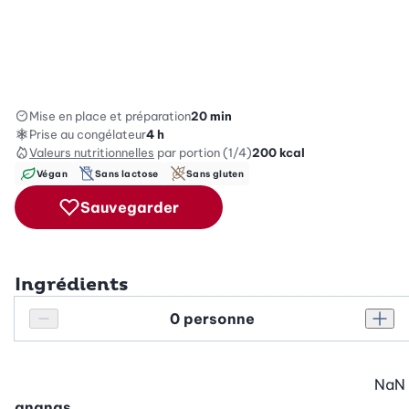
Mise en place et préparation
20 min
Prise au congélateur
4 h
Valeurs nutritionnelles
par portion (1/4)
200
kcal
Végan
Sans lactose
Sans gluten
Sauvegarder
Ingrédients
Personnes
Réduire le nombre de personnes
Augm
NaN
ananas