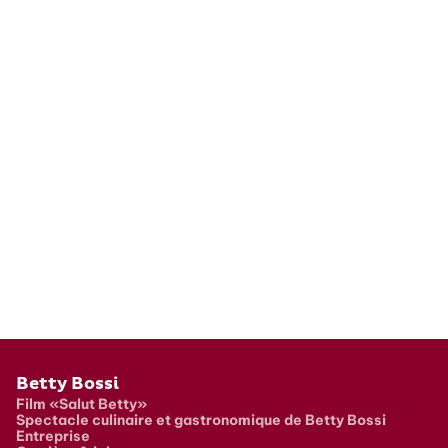
Pied de page
Betty Bossi
Film «Salut Betty»
Spectacle culinaire et gastronomique de Betty Bossi
Entreprise