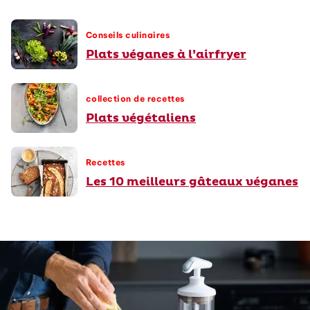
Conseils culinaires
Plats véganes à l’airfryer
collection de recettes
Plats végétaliens
Recettes
Les 10 meilleurs gâteaux véganes