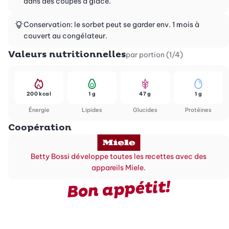
dans des coupes à glace.
Conservation: le sorbet peut se garder env. 1 mois à
couvert au congélateur.
Valeurs nutritionnelles
par portion (1/4)
200 kcal
1 g
47 g
1 g
Énergie
Lipides
Glucides
Protéines
Coopération
Betty Bossi développe toutes les recettes avec des
appareils Miele.
Bon appétit!