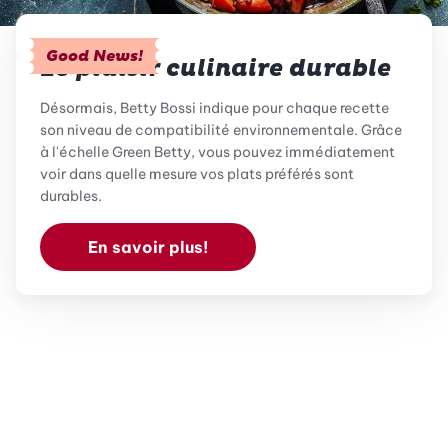
Good News!
Le plaisir culinaire durable
Désormais, Betty Bossi indique pour chaque recette
son niveau de compatibilité environnementale. Grâce
à l'échelle Green Betty, vous pouvez immédiatement
voir dans quelle mesure vos plats préférés sont
durables.
En savoir plus!