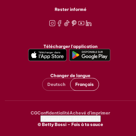
Rester informé
Instagram
Facebook
TikTok
Pinterest
Youtube
LinkedIn
Télécharger l'application
Changer de langue
Deutsch
Français
CG
Confidentialité
Achevé d'imprimer
Metanavigation
Paramétrage des cookies
© Betty Bossi – Fais à ta sauce