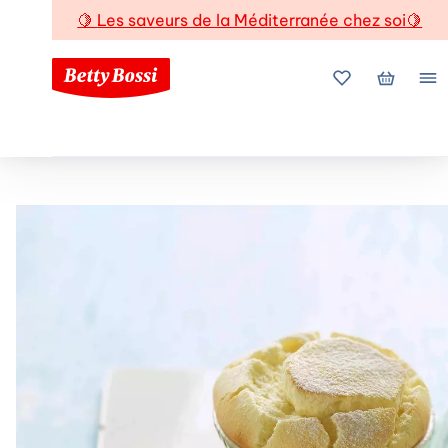
🍋
Les saveurs de la Méditerranée chez soi
🍋
Mes favoris
Mon pani
Me