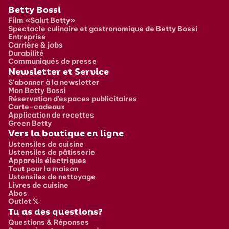
Pied de page
Betty Bossi
Film «Salut Betty»
Spectacle culinaire et gastronomique de Betty Bossi
Entreprise
Carrière & jobs
Durabilité
Communiqués de presse
Newsletter et Service
S'abonner à la newsletter
Mon Betty Bossi
Réservation d’espaces publicitaires
Carte-cadeaux
Application de recettes
Green Betty
Vers la boutique en ligne
Ustensiles de cuisine
Ustensiles de pâtisserie
Appareils électriques
Tout pour la maison
Ustensiles de nettoyage
Livres de cuisine
Abos
Outlet %
Tu as des questions?
Questions & Réponses