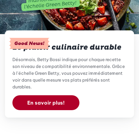
Good News!
Le plaisir culinaire durable
Désormais, Betty Bossi indique pour chaque recette
son niveau de compatibilité environnementale. Grâce
à l'échelle Green Betty, vous pouvez immédiatement
voir dans quelle mesure vos plats préférés sont
durables.
En savoir plus!