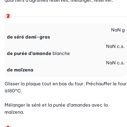
quartiers d’agrumes réservés, mélanger, réserver.
NaN
g
de séré demi-gras
NaN
c.s.
de purée d’amande
blanche
NaN
c.s.
de maïzena
Glisser la plaque tout en bas du four. Préchauffer le four 
à180°C.

Mélanger le séré et la purée d’amandes avec la 
maïzena.