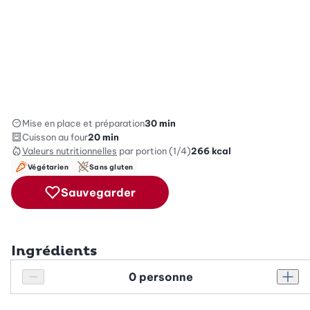
Mise en place et préparation
30 min
Cuisson au four
20 min
Valeurs nutritionnelles
par portion (1/4)
266
kcal
Végétarien
Sans gluten
Sauvegarder
Ingrédients
Personnes
Réduire le nombre de personnes
Augm