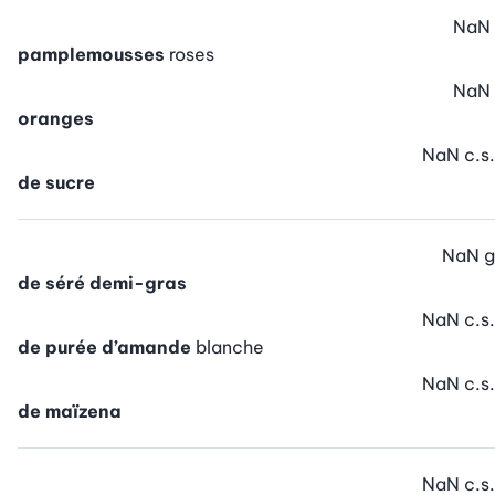
NaN
pamplemousses
roses
NaN
oranges
NaN
c.s.
de sucre
NaN
g
de séré demi-gras
NaN
c.s.
de purée d’amande
blanche
NaN
c.s.
de maïzena
NaN
c.s.