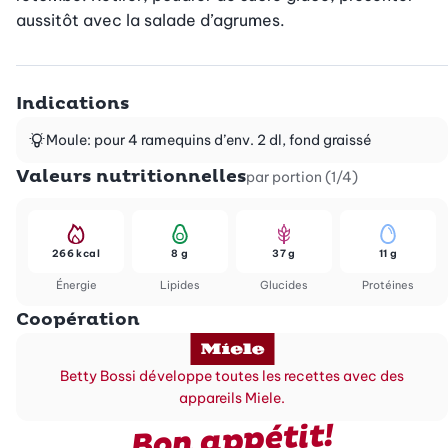
aussitôt avec la salade d’agrumes.
Indications
Moule: pour 4 ramequins d’env. 2 dl, fond graissé
Valeurs nutritionnelles
par portion (1/4)
266 kcal
8 g
37 g
11 g
Énergie
Lipides
Glucides
Protéines
Coopération
Betty Bossi développe toutes les recettes avec des
appareils Miele.
Bon appétit!