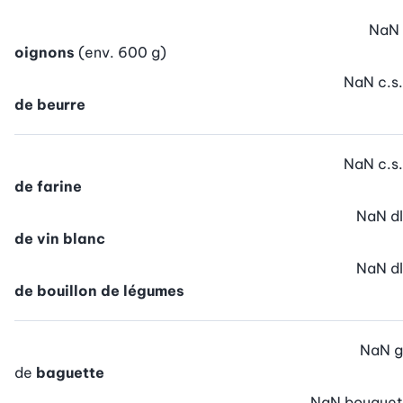
NaN
oignons
(env. 600 g)
NaN
c.s.
de beurre
NaN
c.s.
de farine
NaN
dl
de vin blanc
NaN
dl
de bouillon de légumes
NaN
g
de
baguette
NaN
bouquet