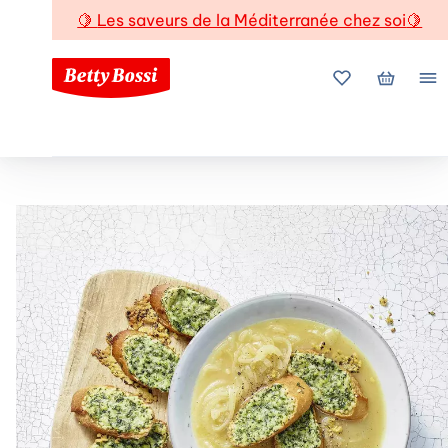
🍋
Les saveurs de la Méditerranée chez soi
🍋
Mes favoris
Mon pani
Me