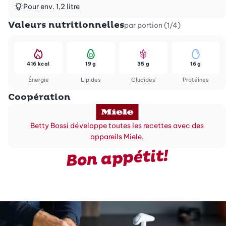
Pour env. 1,2 litre
Valeurs nutritionnelles
par portion (1/4)
416 kcal
19 g
35 g
16 g
Énergie
Lipides
Glucides
Protéines
Coopération
Betty Bossi développe toutes les recettes avec des
appareils Miele.
Bon appétit!