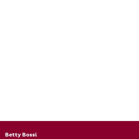
Pied de page
Betty Bossi