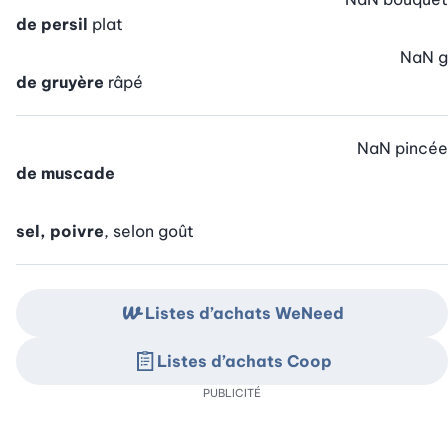
de persil
plat
NaN
g
de gruyère
râpé
NaN
pincée
de muscade
sel, poivre
, selon goût
Listes d’achats WeNeed
Listes d’achats Coop
PUBLICITÉ