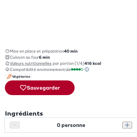
Mise en place et préparation
40 min
Cuisson au four
6 min
Valeurs nutritionnelles
par portion (1/4)
416
kcal
Compatibilité environnementale
Information sur l’éc
Échelle de compatibilité enviro
Végétarien
Sauvegarder
Ingrédients
Personnes
Réduire le nombre de personnes
Augm