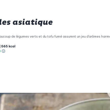
les asiatique
eaucoup de légumes verts et du tofu fumé assurent un jeu d'arômes harm
)
565
kcal
Information sur l’échelle Green Betty
le de compatibilité environnementale: 4 sur 5