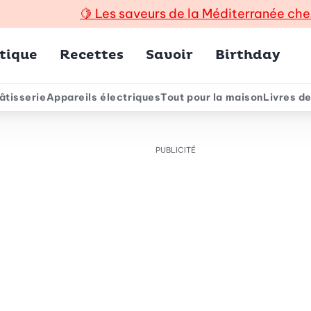
🍋
Les saveurs de la Méditerranée che
incipal
tique
Recettes
Savoir
Birthday
âtisserie
Appareils électriques
Tout pour la maison
Livres de
e
PUBLICITÉ