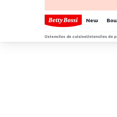
Menu pr
New
Bou
Ustensiles de cuisine
Ustensiles de p
Menu secondair