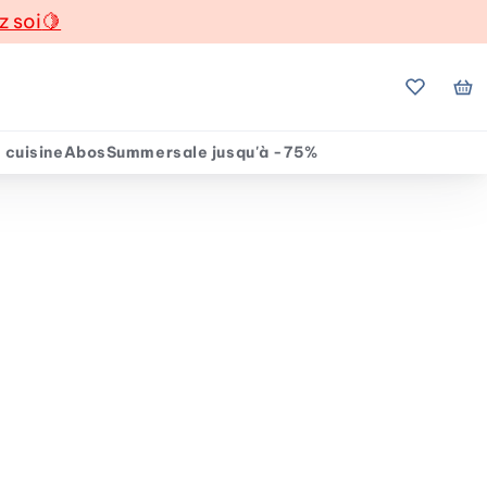
z soi
🍋
Mes favo
Mo
 cuisine
Abos
Summersale jusqu'à -75%