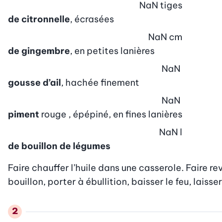
NaN
tiges
de citronnelle
, écrasées
NaN
cm
de gingembre
, en petites lanières
NaN
gousse d’ail
, hachée finement
NaN
piment
rouge , épépiné, en fines lanières
NaN
l
de bouillon de légumes
Faire chauffer l’huile dans une casserole. Faire rev
bouillon, porter à ébullition, baisser le feu, laisse