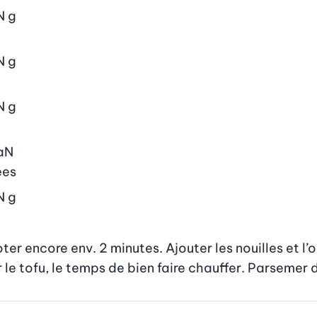
N
g
N
g
N
g
aN
ées
N
g
ter encore env. 2 minutes. Ajouter les nouilles et l’o
r le tofu, le temps de bien faire chauffer. Parsemer 