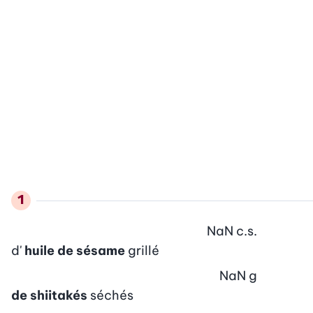
NaN
c.s.
d'
huile de sésame
grillé
NaN
g
de shiitakés
séchés