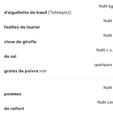
NaN
kg
d’aiguillette de bœuf
(Tafelspitz)
NaN
feuilles de laurier
NaN
clous de girofle
NaN
c.s.
de sel
quelques
grains de poivre
noir
NaN
pommes
NaN
cm
de raifort