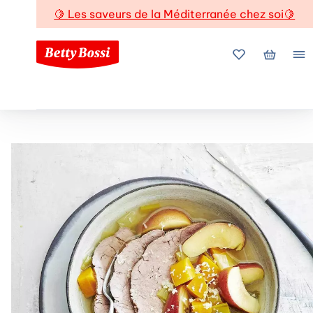
🍋
Les saveurs de la Méditerranée chez soi
🍋
Mes favoris
Mon pani
Me