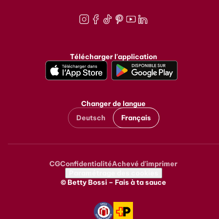
Instagram
Facebook
TikTok
Pinterest
Youtube
LinkedIn
Télécharger l'application
Changer de langue
Deutsch
Français
CG
Confidentialité
Achevé d'imprimer
Metanavigation
Paramétrage des cookies
© Betty Bossi – Fais à ta sauce