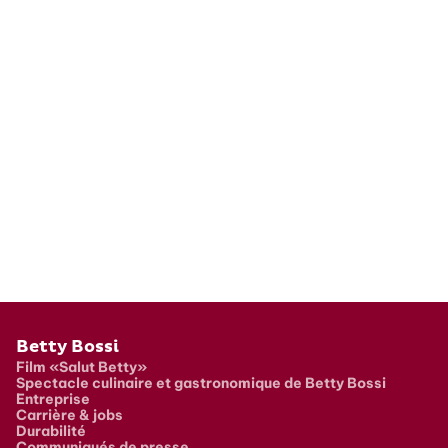
Pied de page
Betty Bossi
Film «Salut Betty»
Spectacle culinaire et gastronomique de Betty Bossi
Entreprise
Carrière & jobs
Durabilité
Communiqués de presse