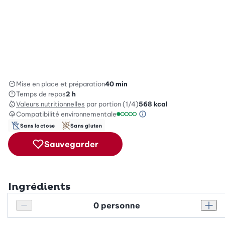
Mise en place et préparation
40 min
Temps de repos
2 h
Valeurs nutritionnelles
par portion (1/4)
568
kcal
Compatibilité environnementale
Information sur l’éc
Échelle de compatibilité environ
Sans lactose
Sans gluten
Sauvegarder
Ingrédients
Personnes
Réduire le nombre de personnes
Augm