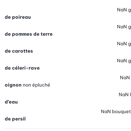
NaN
g
de poireau
NaN
g
de pommes de terre
NaN
g
de carottes
NaN
g
de céleri-rave
NaN
oignon
non épluché
NaN
l
d’eau
NaN
bouquet
de persil