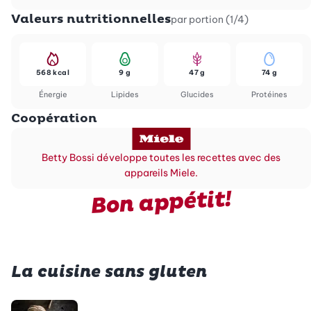
Valeurs nutritionnelles
par portion (1/4)
568 kcal
9 g
47 g
74 g
Énergie
Lipides
Glucides
Protéines
Coopération
Betty Bossi développe toutes les recettes avec des
appareils Miele.
Bon appétit!
La cuisine sans gluten