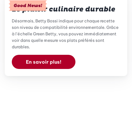
Good News!
Le plaisir culinaire durable
Désormais, Betty Bossi indique pour chaque recette
son niveau de compatibilité environnementale. Grâce
à l'échelle Green Betty, vous pouvez immédiatement
voir dans quelle mesure vos plats préférés sont
durables.
En savoir plus!