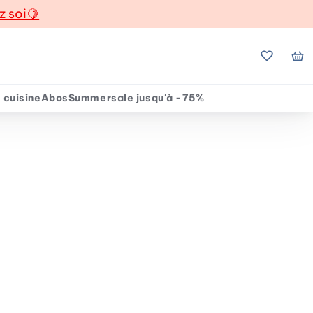
z soi
🍋
Mes favo
Mo
 cuisine
Abos
Summersale jusqu'à -75%