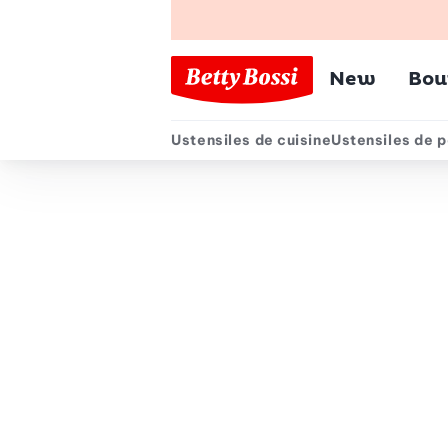
Menu pr
New
Bou
Ustensiles de cuisine
Ustensiles de p
Menu secondair