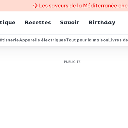
🍋
Les saveurs de la Méditerranée che
incipal
tique
Recettes
Savoir
Birthday
âtisserie
Appareils électriques
Tout pour la maison
Livres de
e
PUBLICITÉ