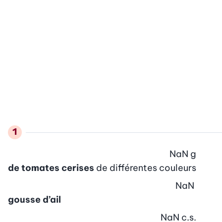
NaN
g
de tomates cerises
de différentes couleurs
NaN
gousse d’ail
NaN
c.s.