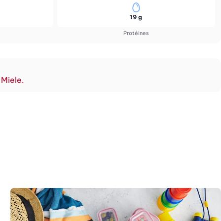
19 g
Protéines
 Miele.