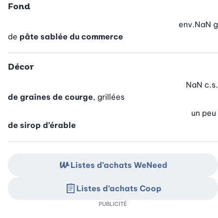
Fond
env.
NaN
g
de
pâte sablée du commerce
Décor
NaN
c.s.
de graines de courge
, grillées
un peu
de sirop d’érable
Listes d’achats WeNeed
Listes d’achats Coop
PUBLICITÉ