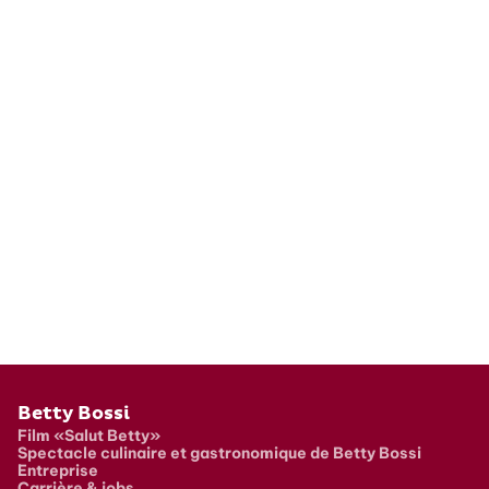
Pied de page
Betty Bossi
Film «Salut Betty»
Spectacle culinaire et gastronomique de Betty Bossi
Entreprise
Carrière & jobs