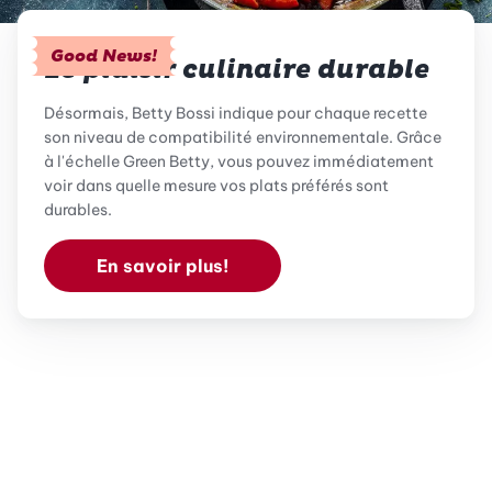
Good News!
Le plaisir culinaire durable
Désormais, Betty Bossi indique pour chaque recette
son niveau de compatibilité environnementale. Grâce
à l'échelle Green Betty, vous pouvez immédiatement
voir dans quelle mesure vos plats préférés sont
durables.
En savoir plus!