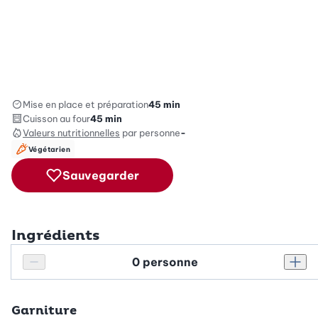
Mise en place et préparation
45 min
Cuisson au four
45 min
Valeurs nutritionnelles
par personne
-
Végétarien
Sauvegarder
Ingrédients
Personnes
Réduire le nombre de personnes
Augm
Garniture