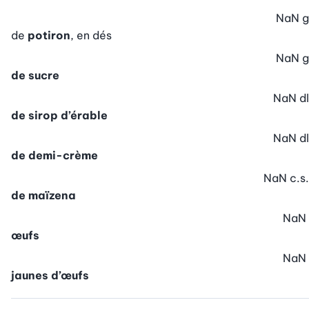
NaN
g
de
potiron
, en dés
NaN
g
de sucre
NaN
dl
de sirop d’érable
NaN
dl
de demi-crème
NaN
c.s.
de maïzena
NaN
œufs
NaN
jaunes d’œufs