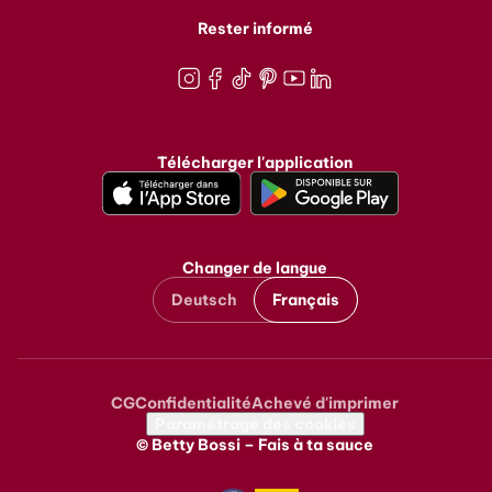
Rester informé
Instagram
Facebook
TikTok
Pinterest
Youtube
LinkedIn
Télécharger l'application
Changer de langue
Deutsch
Français
CG
Confidentialité
Achevé d'imprimer
Metanavigation
Paramétrage des cookies
© Betty Bossi – Fais à ta sauce