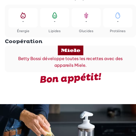
-
-
-
-
Énergie
Lipides
Glucides
Protéines
Coopération
Betty Bossi développe toutes les recettes avec des
appareils Miele.
Bon appétit!