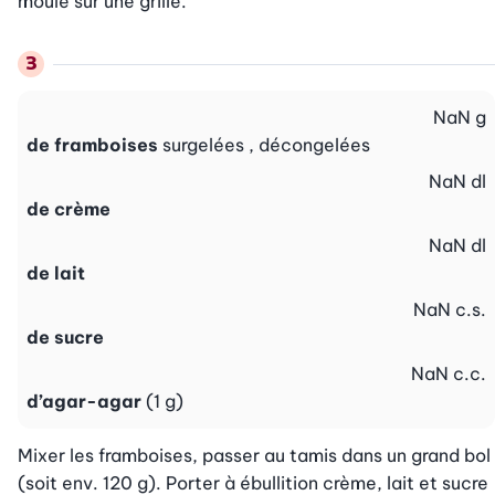
moule sur une grille.
NaN
g
de framboises
surgelées , décongelées
NaN
dl
de crème
NaN
dl
de lait
NaN
c.s.
de sucre
NaN
c.c.
d’agar-agar
(1 g)
Mixer les framboises, passer au tamis dans un grand bol 
(soit env. 120 g). Porter à ébullition crème, lait et sucre 