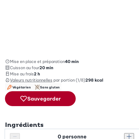
Mise en place et préparation
40 min
Cuisson au four
20 min
Mise au frais
2 h
Valeurs nutritionnelles
par portion (1/8)
298
kcal
Végétarien
Sans gluten
Sauvegarder
Ingrédients