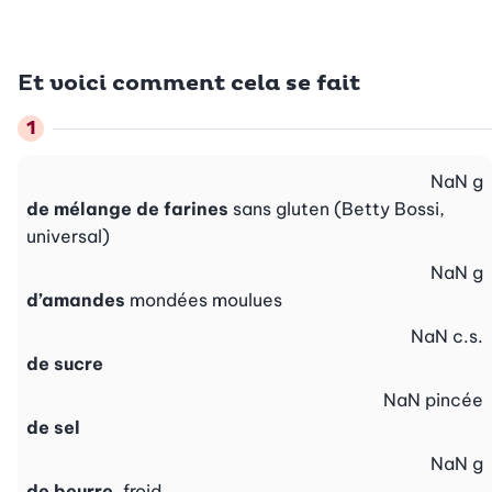
Et voici comment cela se fait
NaN
g
de mélange de farines
sans gluten (Betty Bossi,
universal)
NaN
g
d’amandes
mondées moulues
NaN
c.s.
de sucre
NaN
pincée
de sel
NaN
g
de beurre
, froid