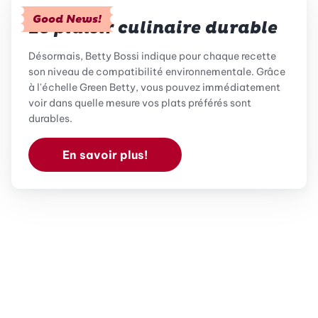
Good News!
Le plaisir culinaire durable
Désormais, Betty Bossi indique pour chaque recette
son niveau de compatibilité environnementale. Grâce
à l'échelle Green Betty, vous pouvez immédiatement
voir dans quelle mesure vos plats préférés sont
durables.
En savoir plus!