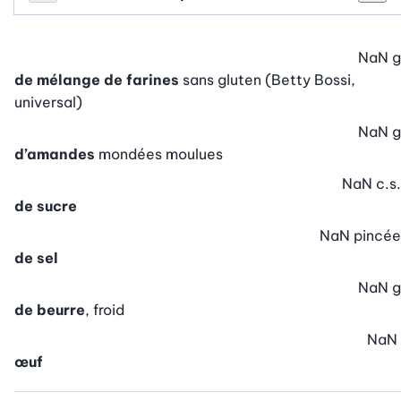
Personnes
Réduire le nombre de personnes
Augm
NaN
g
de mélange de farines
sans gluten (Betty Bossi,
universal)
NaN
g
d’amandes
mondées moulues
NaN
c.s.
de sucre
NaN
pincée
de sel
NaN
g
de beurre
, froid
NaN
œuf