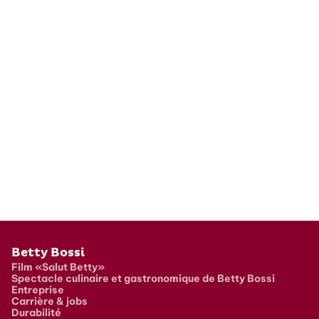
Pied de page
Betty Bossi
Film «Salut Betty»
Spectacle culinaire et gastronomique de Betty Bossi
Entreprise
Carrière & jobs
Durabilité