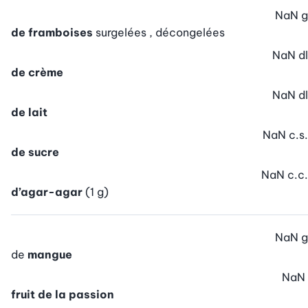
NaN
g
de framboises
surgelées , décongelées
NaN
dl
de crème
NaN
dl
de lait
NaN
c.s.
de sucre
NaN
c.c.
d’agar-agar
(1 g)
NaN
g
de
mangue
NaN
fruit de la passion