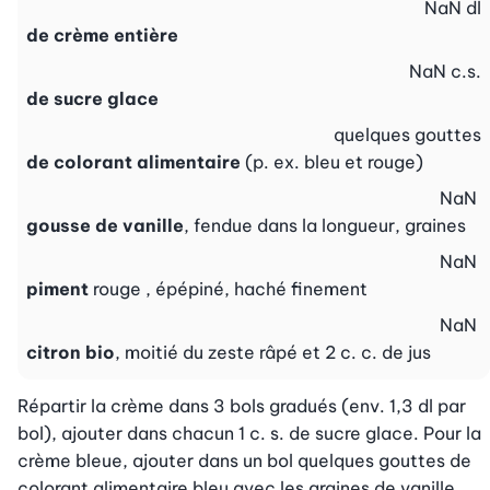
NaN
dl
de crème entière
NaN
c.s.
de sucre glace
quelques
gouttes
de colorant alimentaire
(p. ex. bleu et rouge)
NaN
gousse de vanille
, fendue dans la longueur, graines
NaN
piment
rouge , épépiné, haché finement
NaN
citron bio
, moitié du zeste râpé et 2 c. c. de jus
Répartir la crème dans 3 bols gradués (env. 1,3 dl par 
bol), ajouter dans chacun 1 c. s. de sucre glace. Pour la 
crème bleue, ajouter dans un bol quelques gouttes de 
colorant alimentaire bleu avec les graines de vanille. 