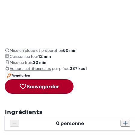
Mise en place et préparation
50 min
Cuisson au four
12 min
Mise au frais
30 min
Valeurs nutritionnelles
par pièce
287
kcal
Végétarien
Sauvegarder
Ingrédients
Personnes
Réduire le nombre de personnes
Augm