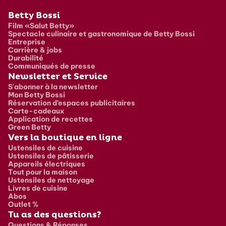
Pied de page
Betty Bossi
Film «Salut Betty»
Spectacle culinaire et gastronomique de Betty Bossi
Entreprise
Carrière & jobs
Durabilité
Communiqués de presse
Newsletter et Service
S'abonner à la newsletter
Mon Betty Bossi
Réservation d’espaces publicitaires
Carte-cadeaux
Application de recettes
Green Betty
Vers la boutique en ligne
Ustensiles de cuisine
Ustensiles de pâtisserie
Appareils électriques
Tout pour la maison
Ustensiles de nettoyage
Livres de cuisine
Abos
Outlet %
Tu as des questions?
Questions & Réponses