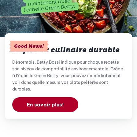
Good News!
Le plaisir culinaire durable
Désormais, Betty Bossi indique pour chaque recette
son niveau de compatibilité environnementale. Grâce
à l'échelle Green Betty, vous pouvez immédiatement
voir dans quelle mesure vos plats préférés sont
durables.
En savoir plus!