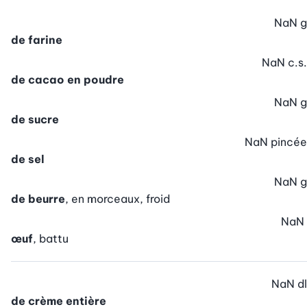
NaN
g
de farine
NaN
c.s.
de cacao en poudre
NaN
g
de sucre
NaN
pincée
de sel
NaN
g
de beurre
, en morceaux, froid
NaN
œuf
, battu
NaN
dl
de crème entière