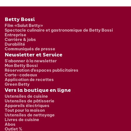
Pied de page
Betty Bossi
Film «Salut Betty»
Spectacle culinaire et gastronomique de Betty Bossi
Entreprise
Carrière & jobs
Durabilité
Communiqués de presse
Newsletter et Service
S'abonner à la newsletter
Mon Betty Bossi
Réservation d’espaces publicitaires
Carte-cadeaux
Application de recettes
Green Betty
Vers la boutique en ligne
Ustensiles de cuisine
Ustensiles de pâtisserie
Appareils électriques
Tout pour la maison
Ustensiles de nettoyage
Livres de cuisine
Abos
Outlet %