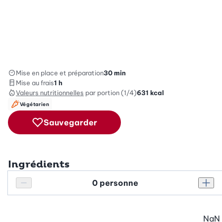
Mise en place et préparation
30 min
Mise au frais
1 h
Valeurs nutritionnelles
par portion (1/4)
631
kcal
Végétarien
Sauvegarder
Ingrédients
Personnes
Réduire le nombre de personnes
Augm
NaN