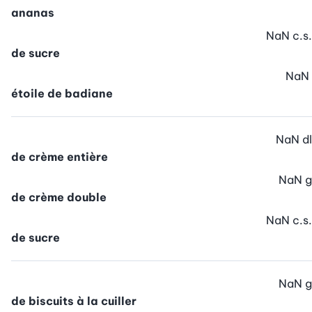
ananas
NaN
c.s.
de sucre
NaN
étoile de badiane
NaN
dl
de crème entière
NaN
g
de crème double
NaN
c.s.
de sucre
NaN
g
de biscuits à la cuiller