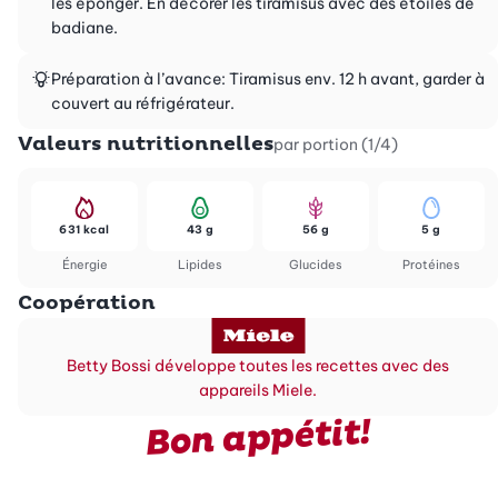
les éponger. En décorer les tiramisus avec des étoiles de
badiane.
Préparation à l’avance: Tiramisus env. 12 h avant, garder à
couvert au réfrigérateur.
Valeurs nutritionnelles
par portion (1/4)
631 kcal
43 g
56 g
5 g
Énergie
Lipides
Glucides
Protéines
Coopération
Betty Bossi développe toutes les recettes avec des
appareils Miele.
Bon appétit!