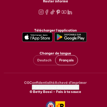
Rester informé
Instagram
Facebook
TikTok
Pinterest
Youtube
LinkedIn
Télécharger l'application
Changer de langue
Deutsch
Français
CG
Confidentialité
Achevé d'imprimer
Metanavigation
Paramétrage des cookies
© Betty Bossi – Fais à ta sauce