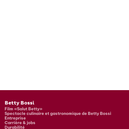
Pied de page
Betty Bossi
Film «Salut Betty»
Spectacle culinaire et gastronomique de Betty Bossi
Entreprise
Carrière & jobs
Durabilité