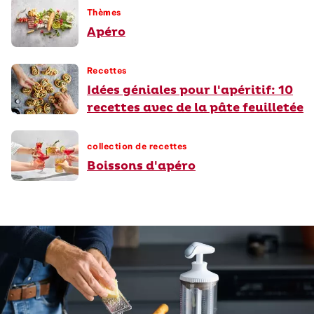
Thèmes
Apéro
Recettes
Idées géniales pour l'apéritif: 10
recettes avec de la pâte feuilletée
collection de recettes
Boissons d'apéro