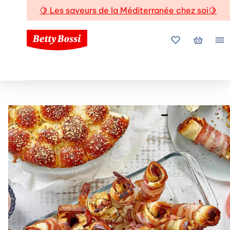
🍋
Les saveurs de la Méditerranée chez soi
🍋
Mes favoris
Mon pani
Me