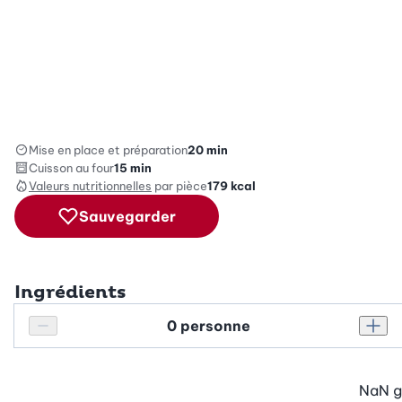
Mise en place et préparation
20 min
Cuisson au four
15 min
Valeurs nutritionnelles
par pièce
179
kcal
Sauvegarder
Ingrédients
Personnes
Réduire le nombre de personnes
Augm
NaN
g