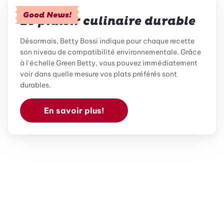
Good News!
Le plaisir culinaire durable
Désormais, Betty Bossi indique pour chaque recette
son niveau de compatibilité environnementale. Grâce
à l'échelle Green Betty, vous pouvez immédiatement
voir dans quelle mesure vos plats préférés sont
durables.
En savoir plus!