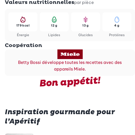
Valeurs nutritionnelles
par pièce
179 kcal
12 g
13 g
4 g
Énergie
Lipides
Glucides
Protéines
Coopération
Betty Bossi développe toutes les recettes avec des
appareils Miele.
Bon appétit!
Inspiration gourmande pour
l’Apéritif