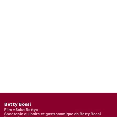
Pied de page
Betty Bossi
Film «Salut Betty»
Spectacle culinaire et gastronomique de Betty Bossi