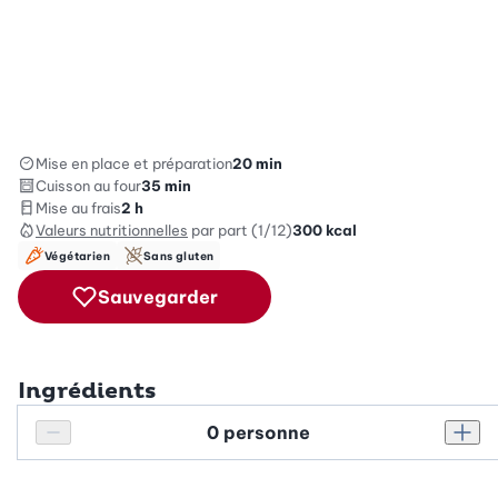
Mise en place et préparation
20 min
Cuisson au four
35 min
Mise au frais
2 h
Valeurs nutritionnelles
par part (1/12)
300
kcal
Végétarien
Sans gluten
Sauvegarder
Ingrédients
Personnes
Réduire le nombre de personnes
Augm