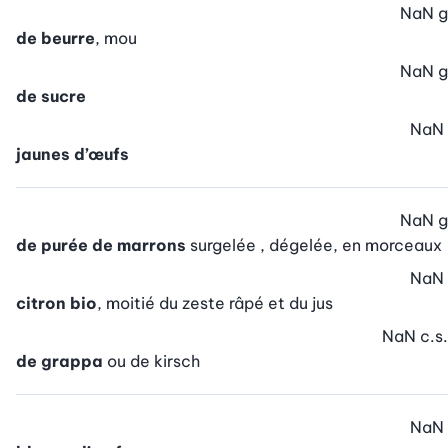
NaN
g
de beurre
, mou
NaN
g
de sucre
NaN
jaunes d’œufs
NaN
g
de purée de marrons
surgelée , dégelée, en morceaux
NaN
citron bio
, moitié du zeste râpé et du jus
NaN
c.s.
de grappa
ou de kirsch
NaN