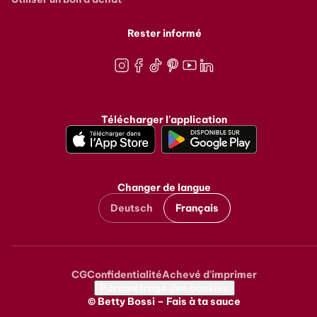
Rester informé
Instagram
Facebook
TikTok
Pinterest
Youtube
LinkedIn
Télécharger l'application
Changer de langue
Deutsch
Français
CG
Confidentialité
Achevé d'imprimer
Metanavigation
Paramétrage des cookies
© Betty Bossi – Fais à ta sauce