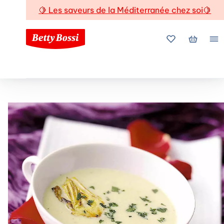
🍋
Les saveurs de la Méditerranée chez soi
🍋
Mes favoris
Mon pani
Me