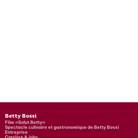
Pied de page
Betty Bossi
Film «Salut Betty»
Spectacle culinaire et gastronomique de Betty Bossi
Entreprise
Carrière & jobs