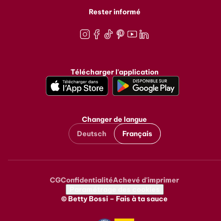
Rester informé
Instagram
Facebook
TikTok
Pinterest
Youtube
LinkedIn
Télécharger l'application
Changer de langue
Deutsch
Français
CG
Confidentialité
Achevé d'imprimer
Metanavigation
Paramétrage des cookies
© Betty Bossi – Fais à ta sauce