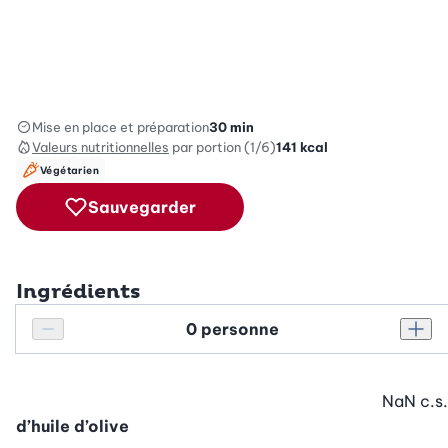
Mise en place et préparation
30 min
Valeurs nutritionnelles
par portion (1/6)
141
kcal
Végétarien
Sauvegarder
Ingrédients
Personnes
Réduire le nombre de personnes
Augm
NaN
c.s.
d’huile d’olive