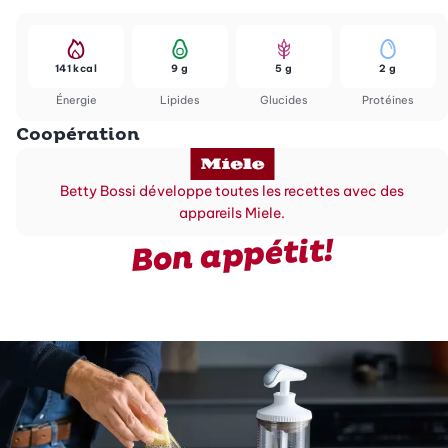
141 kcal
9 g
5 g
2 g
Énergie
Lipides
Glucides
Protéines
Coopération
Betty Bossi développe toutes les recettes avec des
appareils Miele.
Bon appétit!