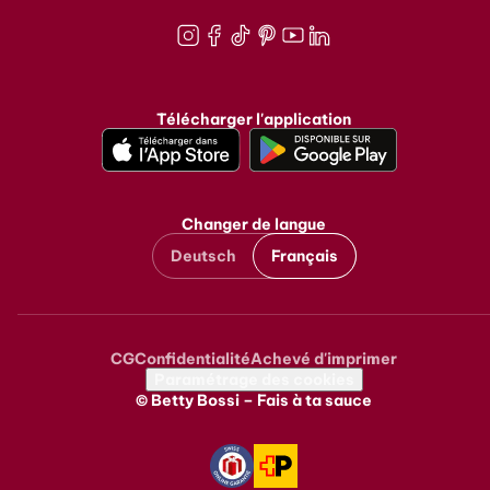
Instagram
Facebook
TikTok
Pinterest
Youtube
LinkedIn
Télécharger l'application
Changer de langue
Deutsch
Français
CG
Confidentialité
Achevé d'imprimer
Metanavigation
Paramétrage des cookies
© Betty Bossi – Fais à ta sauce