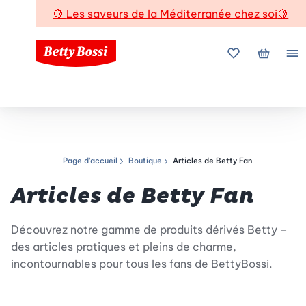
🍋
Les saveurs de la Méditerranée chez soi
🍋
Mes favoris
Mon pani
Me
Page d’accueil
Boutique
Articles de Betty Fan
Chemin de navigation
Articles de Betty Fan
Découvrez notre gamme de produits dérivés Betty –
des articles pratiques et pleins de charme,
incontournables pour tous les fans de BettyBossi.