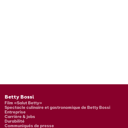
Pied de page
Betty Bossi
Film «Salut Betty»
Spectacle culinaire et gastronomique de Betty Bossi
Entreprise
Carrière & jobs
Durabilité
Communiqués de presse