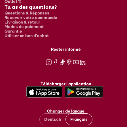
Outlet %
Tu as des questions?
Questions & Réponses
Recevoir votre commande
Livraison & retour
Modes de paiement
Garantie
Utiliser un bon d'achat
Rester informé
Instagram
Facebook
TikTok
Pinterest
Youtube
LinkedIn
Télécharger l'application
Changer de langue
Deutsch
Français