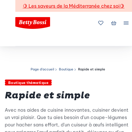
🍋
Les saveurs de la Méditerranée chez soi
🍋
Mes favoris
Mon pani
Me
Page d’accueil
Boutique
Rapide et simple
Chemin de navigation
Boutique thématique
Rapide et simple
Avec nos aides de cuisine innovantes, cuisiner devient
un vrai plaisir. Que tu aies besoin d'un coupe-légumes
pour hacher sans effort, d'un cuiseur à œufs intelligent
pour préparer l'œuf parfait du petit-déjeuner ou d'un