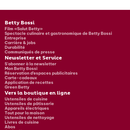
Pied de page
Betty Bossi
Film «Salut Betty»
Spectacle culinaire et gastronomique de Betty Bossi
Entreprise
Carrière & jobs
Durabilité
Communiqués de presse
Newsletter et Service
S'abonner à la newsletter
Mon Betty Bossi
Réservation d’espaces publicitaires
Carte-cadeaux
Application de recettes
Green Betty
Vers la boutique en ligne
Ustensiles de cuisine
Ustensiles de pâtisserie
Appareils électriques
Tout pour la maison
Ustensiles de nettoyage
Livres de cuisine
Abos