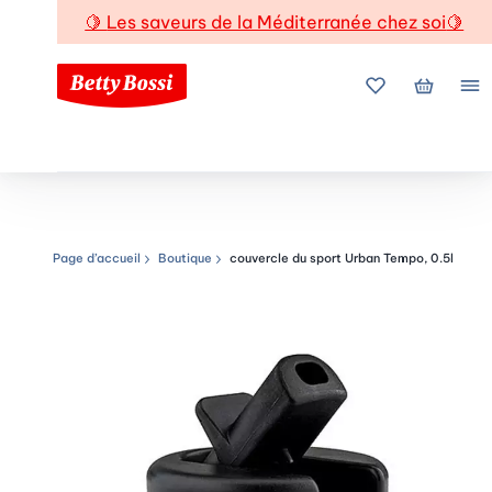
🍋
Les saveurs de la Méditerranée chez soi
🍋
Mes favoris
Mon pani
Me
Page d’accueil
Boutique
couvercle du sport Urban Tempo, 0.5l
Chemin de navigation