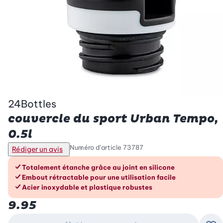
24Bottles
couvercle du sport Urban Tempo,
0.5l
Numéro d’article
73787
Rédiger un avis
Les avantages en un coup d’œil
Totalement étanche grâce au joint en silicone
Embout rétractable pour une utilisation facile
Acier inoxydable et plastique robustes
9.95