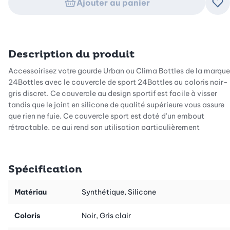
Ajouter au panier
Ajo
Description du produit
Accessoirisez votre gourde Urban ou Clima Bottles de la marque
24Bottles avec le couvercle de sport 24Bottles au coloris noir-
gris discret. Ce couvercle au design sportif est facile à visser
tandis que le joint en silicone de qualité supérieure vous assure
que rien ne fuie. Ce couvercle sport est doté d'un embout
rétractable, ce qui rend son utilisation particulièrement
confortable et pratique pendant l'effort. Libre à vous d'utiliser
ce couvercle avec des boissons chaudes ou froides, elles seront
conservées à la bonne température pendant longtemps. Le
Spécification
couvercle de sport 24Bottles a été conçu en acier inoxydable
et en plastique de qualité supérieure et saura rapidement être un
Matériau
Synthétique, Silicone
allié fidèle lors de vos séances d'entraînement et ce, pendant
de nombreuses années.
Coloris
Noir, Gris clair
De plus, le couvercle sport 24Bottles est la de rechange idéale