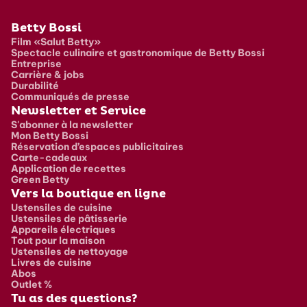
Pied de page
Betty Bossi
Film «Salut Betty»
Spectacle culinaire et gastronomique de Betty Bossi
Entreprise
Carrière & jobs
Durabilité
Communiqués de presse
Newsletter et Service
S'abonner à la newsletter
Mon Betty Bossi
Réservation d’espaces publicitaires
Carte-cadeaux
Application de recettes
Green Betty
Vers la boutique en ligne
Ustensiles de cuisine
Ustensiles de pâtisserie
Appareils électriques
Tout pour la maison
Ustensiles de nettoyage
Livres de cuisine
Abos
Outlet %
Tu as des questions?