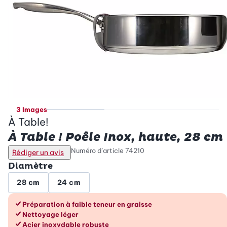
3 Images
À Table!
À Table ! Poêle Inox, haute, 28 cm
Numéro d’article
74210
Rédiger un avis
Diamètre
28 cm
24 cm
Les avantages en un coup d’œil
Préparation à faible teneur en graisse
Nettoyage léger
Acier inoxydable robuste