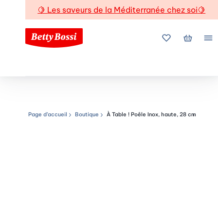
🍋
Les saveurs de la Méditerranée chez soi
🍋
Mes favoris
Mon pani
Me
Page d’accueil
Boutique
À Table ! Poêle Inox, haute, 28 cm
Chemin de navigation