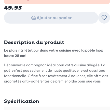
49.95
Ajouter au panier
Ajo
Description du produit
Le plaisir à l'état pur dans votre cuisine avec la poêle Inox
haute 28 cm!
Découvrez le compagnon idéal pour votre cuisine allégée. La
poêle n'est pas seulement de haute qualité, elle est aussi très
fonctionnelle. Grâce à son revêtement 3 couches, elle offre des
propriétés anti-adhérentes de premier ordre pour que vous
puissiez préparer vos plats préférés sans qu'ils ne collent.
Spécification
Simplement propre, simplement bon!