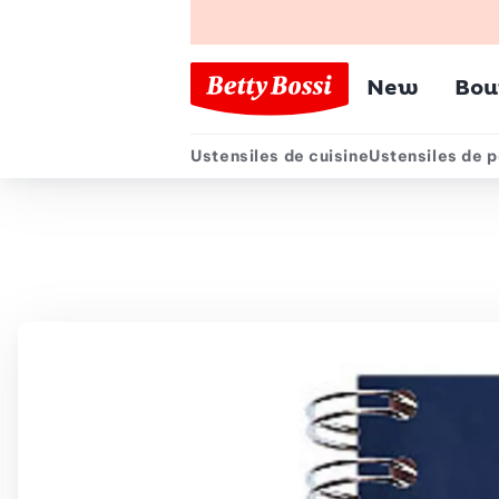
Menu pr
New
Bou
Ustensiles de cuisine
Ustensiles de p
Menu secondair
Chemin de navigation