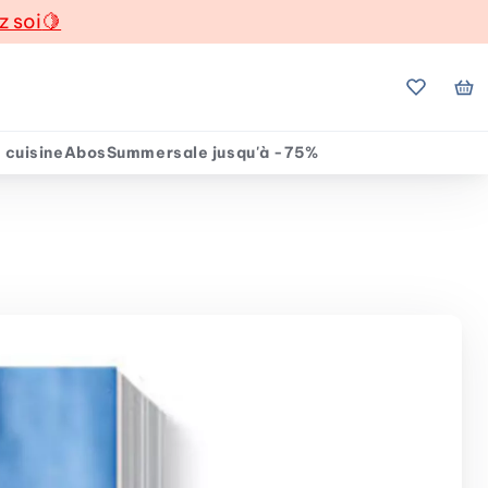
z soi
🍋
Mes favo
Mo
 cuisine
Abos
Summersale jusqu'à -75%