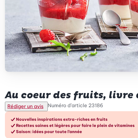
Betty Bossi
Au coeur des fruits, livre 
Numéro d’article
23186
Rédiger un avis
Les avantages en un cou
Nouvelles inspirations extra-riches en fruits
Recettes saines et légères pour faire le plein de vitamines
Saison: idées pour toute l’année