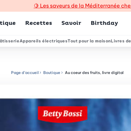
🍋
Les saveurs de la Méditerranée che
incipal
tique
Recettes
Savoir
Birthday
âtisserie
Appareils électriques
Tout pour la maison
Livres de
e
Page d’accueil
Boutique
Au coeur des fruits, livre digital