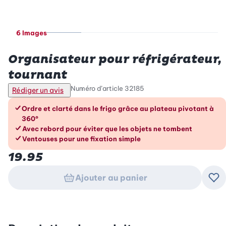
6 Images
Betty Bossi
Organisateur pour réfrigérateur,
tournant
Numéro d’article
32185
Rédiger un avis
Les avantages en un coup d’œil
Ordre et clarté dans le frigo grâce au plateau pivotant à
360°
Avec rebord pour éviter que les objets ne tombent
Ventouses pour une fixation simple
19.95
Ajouter au panier
Ajo