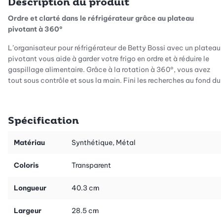
Description du produit
Ordre et clarté dans le réfrigérateur grâce au plateau
pivotant à 360°
L’organisateur pour réfrigérateur de Betty Bossi avec un plateau
pivotant vous aide à garder votre frigo en ordre et à réduire le
gaspillage alimentaire. Grâce à la rotation à 360°, vous avez
tout sous contrôle et sous la main. Fini les recherches au fond du
réfrigérateur! Grâce au plateau pivotant, vous n’oubliez plus rien
et avez une bonne vue d’ensemble.
Spécification
Plus jamais de chaos dans le frigo
Oubliez le désordre et le fouillis dans votre réfrigérateur!
Matériau
Synthétique, Métal
L’organisateur de Betty Bossi réduit le gaspillage alimentaire et
met tous vos aliments bien en vue. Le rebord permet d’éviter que
Coloris
Transparent
les objets se renversent ou tombent lorsque vous tournez le
plateau. Grâce aux ventouses, l’organisateur est fixé
Longueur
40.3 cm
rapidement et sûrement à la clayette. Il peut être retiré très
simplement.
Largeur
28.5 cm