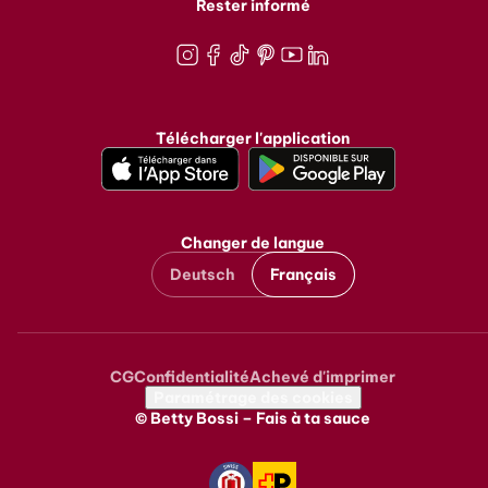
Rester informé
Instagram
Facebook
TikTok
Pinterest
Youtube
LinkedIn
Télécharger l'application
Changer de langue
Deutsch
Français
CG
Confidentialité
Achevé d'imprimer
Metanavigation
Paramétrage des cookies
© Betty Bossi – Fais à ta sauce