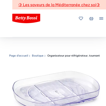
🍋
Les saveurs de la Méditerranée chez soi
🍋
Mes favoris
Mon pani
Me
Page d’accueil
Boutique
Organisateur pour réfrigérateur, tournant
Chemin de navigation