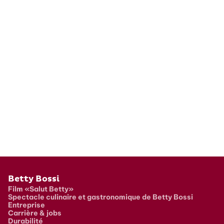
Pied de page
Betty Bossi
Film «Salut Betty»
Spectacle culinaire et gastronomique de Betty Bossi
Entreprise
Carrière & jobs
Durabilité