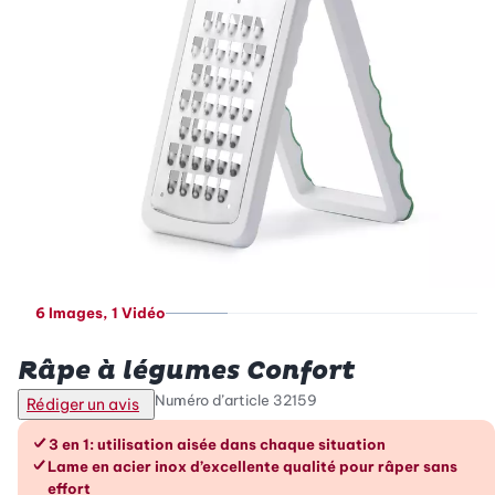
6 Images
, 1 Vidéo
Betty Bossi
Râpe à légumes Confort
Numéro d’article
32159
Rédiger un avis
Les avantages en un coup d’œil
3 en 1: utilisation aisée dans chaque situation
Lame en acier inox d’excellente qualité pour râper sans
effort