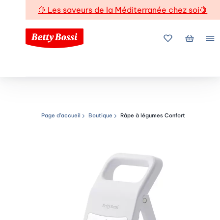
🍋
Les saveurs de la Méditerranée chez soi
🍋
Mes favoris
Mon pani
Me
Page d’accueil
Boutique
Râpe à légumes Confort
Chemin de navigation