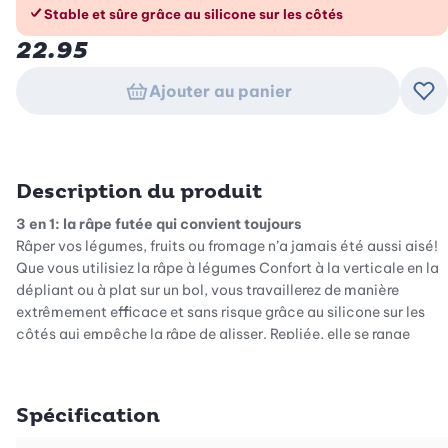
Stable et sûre grâce au silicone sur les côtés
22.95
Ajouter au panier
Ajo
Description du produit
3 en 1: la râpe futée qui convient toujours
Râper vos légumes, fruits ou fromage n’a jamais été aussi aisé!
Que vous utilisiez la râpe à légumes Confort à la verticale en la
dépliant ou à plat sur un bol, vous travaillerez de manière
extrêmement efficace et sans risque grâce au silicone sur les
côtés qui empêche la râpe de glisser. Repliée, elle se range
facilement dans un tiroir de manière très compacte.
La râpe compacte pliante mesure 24,5 cm de long et à peine 10
Spécification
cm de large. Fabriquée en matière synthétique de qualité et
pourvue d’une large poignée, elle tient bien en main. Les lames