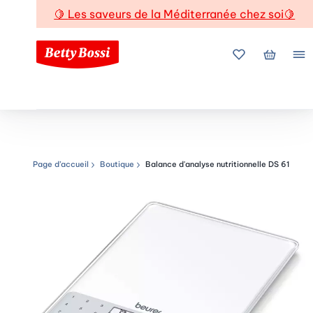
🍋
Les saveurs de la Méditerranée chez soi
🍋
Mes favoris
Mon pani
Me
Page d’accueil
Boutique
Balance d'analyse nutritionnelle DS 61
Chemin de navigation