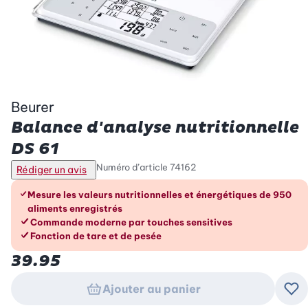
Beurer
Balance d'analyse nutritionnelle
DS 61
Numéro d’article
74162
Rédiger un avis
Les avantages en un coup d’œil
Mesure les valeurs nutritionnelles et énergétiques de 950
aliments enregistrés
Commande moderne par touches sensitives
Fonction de tare et de pesée
39.95
Ajouter au panier
Ajo