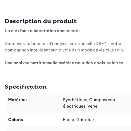
Description du produit
La clé d'une alimentation consciente
Découvrez la balance d'analyse nutritionnelle DS 61 - votre
compagnon intelligent sur la voie d'un mode de vie plus sain.
Une analyse nutritionnelle précise pour des choix éclairés
Avec les valeurs nutritionnelles et énergétiques de 950 aliments
enregistrés, la balance de cuisine vous aide à faire des choix
Spécification
alimentaires judicieux. Elle vous fournit non seulement les
valeurs caloriques et lipidiques, mais aussi des informations
Matériau
Synthétique, Composants
importantes sur, les protéines, les glucides et le cholestérol.
électriques, Verre
Grâce aux 50 emplacements de mémoire personnalisables,
vous gardez une vue d'ensemble de vos favoris personnels.
Coloris
Blanc, Gris clair
Une utilisation intuitive pour un plaisir sans effort