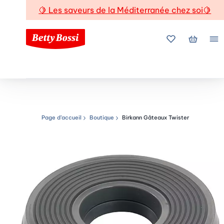
🍋
Les saveurs de la Méditerranée chez soi
🍋
Mes favoris
Mon pani
Me
Page d’accueil
Boutique
Birkann Gâteaux Twister
Chemin de navigation