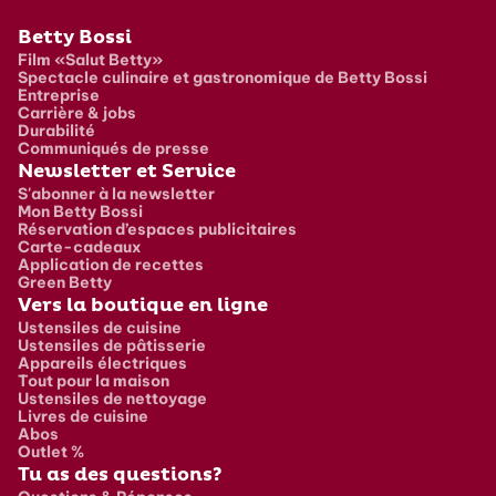
Pied de page
Betty Bossi
Film «Salut Betty»
Spectacle culinaire et gastronomique de Betty Bossi
Entreprise
Carrière & jobs
Durabilité
Communiqués de presse
Newsletter et Service
S'abonner à la newsletter
Mon Betty Bossi
Réservation d’espaces publicitaires
Carte-cadeaux
Application de recettes
Green Betty
Vers la boutique en ligne
Ustensiles de cuisine
Ustensiles de pâtisserie
Appareils électriques
Tout pour la maison
Ustensiles de nettoyage
Livres de cuisine
Abos
Outlet %
Tu as des questions?