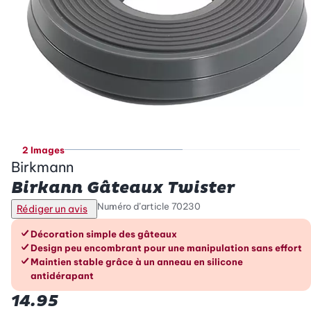
2 Images
Birkmann
Birkann Gâteaux Twister
Numéro d’article
70230
Rédiger un avis
Les avantages en un coup d’œil
Décoration simple des gâteaux
Design peu encombrant pour une manipulation sans effort
Maintien stable grâce à un anneau en silicone
antidérapant
14.95