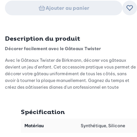
Ajouter au panier
Ajo
Description du produit
Décorer facilement avec le Gâteaux Twister
Avec le Gâteaux Twister de Birkmann, décorer vos gâteaux
devient un jeu d'enfant. Cet accessoire pratique vous permet de
décorer votre gâteau uniformément de tous les côtés, sans
avoir à tourner la plaque manuellement. Gagnez du temps et
créez des pâtisseries dignes d'un professionnel en toute
simplicité.
Design compact pour une manipulation facile
Spécification
Le Gâteaux Twister, avec son diamètre compact de 10 cm,
fonctionne comme un plateau tournant. Il vous suffit de placer
Matériau
Synthétique, Silicone
votre gâteau sur le Twister et de faire pivoter la plaque dans les