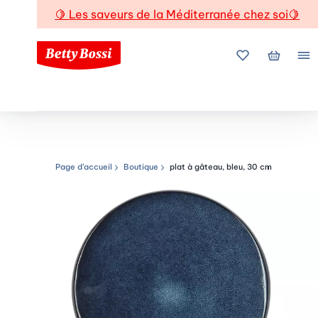
🍋
Les saveurs de la Méditerranée chez soi
🍋
Mes favoris
Mon pani
Me
Page d’accueil
Boutique
plat à gâteau, bleu, 30 cm
Chemin de navigation