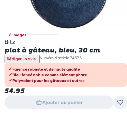
3 Images
Bitz
plat à gâteau, bleu, 30 cm
Numéro d’article
74575
Rédiger un avis
Les avantages en un coup d’œil
Faïence robuste et de haute qualité
Bleu foncé noble comme élément phare
Polyvalent pour les gâteaux et autres
54.95
Ajouter au panier
Ajo