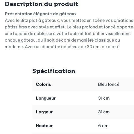
Description du produit
Présentation élégante de gâteaux
Avec le Bitz plat à gâteaux, vous mettez en scène vos créations
pâtissières avec style et effet. Le bleu profond et foncé apporte
une touche de noblesse à votre table et fait briller visuellement
chaque gâteau, qu'il soit décoré de manière classique ou
moderne. Avec un diamètre généreux de 30 cm, ce plat à
gâteaux offre beaucoup de place pour les grands gâteaux, les
tartes décorées avec créativité ou les desserts présentés de
manière originale. Vos pâtisseries seront sans aucun doute la
Spécification
pièce maîtresse de chaque célébration, qu’il s’agisse d’un
anniversaire ou d’un moment convivial au café.
Coloris
Bleu foncé
Un matériau de haute qualité pour un plaisir longue durée
Le plat est fabriqué en faïence massive, connue pour sa
Longueur
31 cm
durabilité, sa résistance à la chaleur et sa facilité d'entretien.
Ce matériau de haute qualité absorbe facilement les variations
Largeur
31 cm
de température et vous permet de profiter longtemps de cette
pièce, que vous serviez des desserts réfrigérés ou que vous
Hauteur
6 cm
présentiez des tartes chaudes.