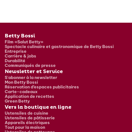
Pied de page
Betty Bossi
Film «Salut Betty»
Spectacle culinaire et gastronomique de Betty Bossi
Entreprise
Carrière & jobs
Durabilité
Communiqués de presse
Newsletter et Service
S'abonner à la newsletter
Mon Betty Bossi
Réservation d’espaces publicitaires
Carte-cadeaux
Application de recettes
Green Betty
Vers la boutique en ligne
Ustensiles de cuisine
Ustensiles de pâtisserie
Appareils électriques
Tout pour la maison