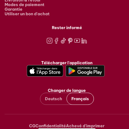
Modes de paiement
Garantie
Utiliser un bon d'achat
Rester informé
Instagram
Facebook
TikTok
Pinterest
Youtube
LinkedIn
Télécharger l'application
Changer de langue
Deutsch
Français
CG
Confidentialité
Achevé d'imprimer
Metanavigation