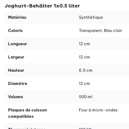
Joghurt-Behälter 1x0.5 liter
Autre avantage: elles sont superposables, donc peu
encombrantes. Après utilisation, elles passent tout simplement
Matériau
Synthétique
au lave-vaisselle.
Coloris
Transparent, Bleu clair
Ces boîtes multi-usage de qualité sont très utiles dans une
cuisine.
Longueur
12 cm
Suggestion:
idéales pour la préparation de yogourt maison
Largeur
12 cm
dans la sorbetière-yaourtière «Pro» (art. n° 40158).
Hauteur
6.5 cm
Diamètre
12 cm
Volume
500 ml
Plaques de cuisson
Four à micro-ondes
compatibles