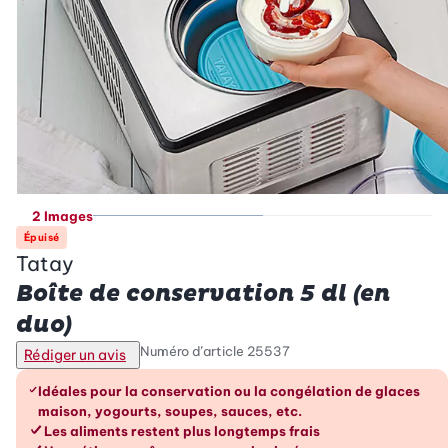
2 Images
Épuisé
Tatay
Boîte de conservation 5 dl (en
duo)
Numéro d’article
25537
Rédiger un avis
Les avantages en un coup d’œil
Idéales pour la conservation ou la congélation de glaces
maison, yogourts, soupes, sauces, etc.
Les aliments restent plus longtemps frais