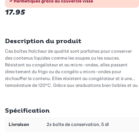
Hermétiques grâce au couvercle vissé
17.95
Description du produit
Ces boîtes fraîcheur de qualité sont parfaites pour conserver
des contenus liquides comme les soupes ou les sauces.
Résistant au congélateur et au micro-ondes, elles passent
directement du frigo ou du congélo u micro-ondes pour
réchauffer le contenu. Elles résistent au congélateur et à une
température de 120°C. Grâce aux graduations bien lisibles et au
matériau transparent, vous identifiez immédiatement le
contenu et la quantité.
Spécification
Elles sont très pratiques aussi pour conserver les glaces et le
yogourt maison, car le couvercle vissé préserve l’arôme
Livraison
2x boîte de conservation, 5 dl
jusqu’au moment de la dégustation. Ces boîtes hermétiques ont
une contenance de 5 dl.