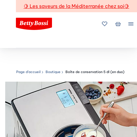
🍋
Les saveurs de la Méditerranée chez soi
🍋
Mes favoris
Mon pani
Me
Page d’accueil
Boutique
Boîte de conservation 5 dl (en duo)
Chemin de navigation