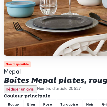
Non disponible
Mepal
Boîtes Mepal plates, roug
Numéro d’article
25627
Rédiger un avis
Couleur principale
Rouge
Bleu
Rose
Turquoise
Noir
Gri