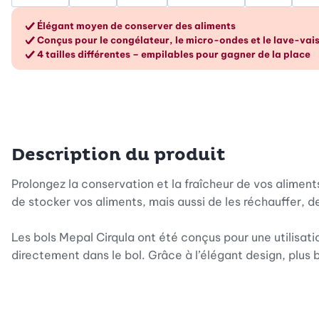
Les avantages en un cou
Élégant moyen de conserver des aliments
Conçus pour le congélateur, le micro-ondes et le lave-vais
4 tailles différentes – empilables pour gagner de la place
Description du produit
Prolongez la conservation et la fraîcheur de vos alime
de stocker vos aliments, mais aussi de les réchauffer, d
Les bols Mepal Cirqula ont été conçus pour une utilisat
directement dans le bol. Grâce à l’élégant design, plus 
Lot de 4 bols de contenance 3,5 dl, 7,5 dl, 1,25 l et 2,
liquides, tels que soupes, sauces et dips, ou solides co