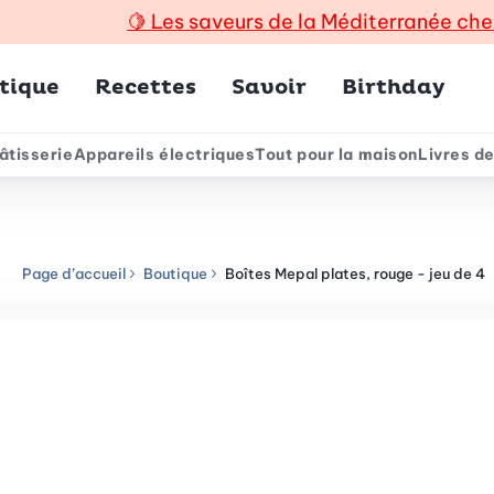
🍋
Les saveurs de la Méditerranée che
incipal
tique
Recettes
Savoir
Birthday
âtisserie
Appareils électriques
Tout pour la maison
Livres de
e
Page d’accueil
Boutique
Boîtes Mepal plates, rouge - jeu de 4