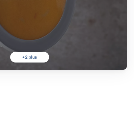
+
2
plus