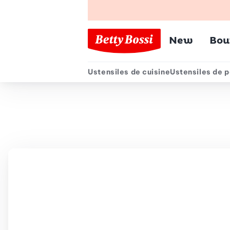
Menu pr
New
Bou
Ustensiles de cuisine
Ustensiles de p
Menu secondair
Chemin de navigation