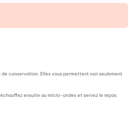
s de conservation. Elles vous permettent non seulement
 réchauffez ensuite au micro-ondes et servez le repas
 restes. Vous pouvez, par exemple, y garder des aliments
yer les bols à la main ou de les mettre au lave-vaisselle.