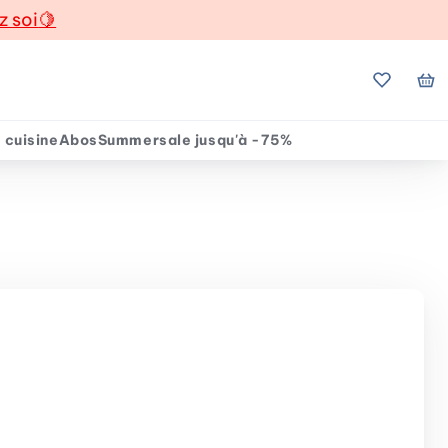
z soi
🍋
Mes favo
Mo
 cuisine
Abos
Summersale jusqu'à -75%