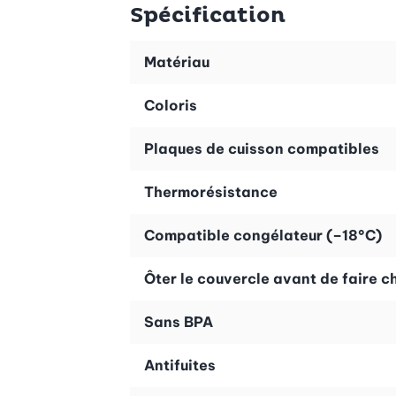
Empilables, ils prennent peu de place dans le placard.
Spécification
Matériau
Coloris
Plaques de cuisson compatibles
Thermorésistance
Compatible congélateur (–18°C)
Ôter le couvercle avant de faire c
Sans BPA
Antifuites