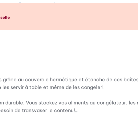
p d’œil
selle
nts grâce au couvercle hermétique et étanche de ces boîte
e les servir à table et même de les congeler!
ion durable. Vous stockez vos aliments au congélateur, les
besoin de transvaser le contenu!
25 l. Ces tailles sont idéales pour stocker toutes sortes de
mme du fromage et des pâtes. Après usage, il suffit de netto