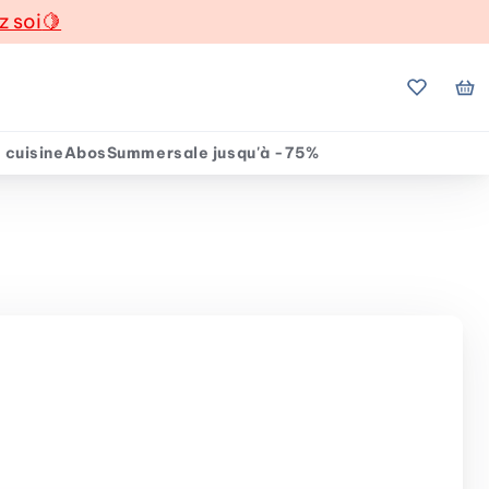
z soi
🍋
Mes favo
Mo
 cuisine
Abos
Summersale jusqu'à -75%