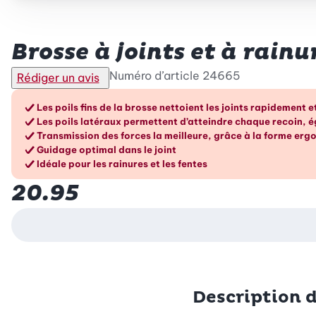
Betty Bossi
Brosse à joints et à rain
Numéro d’article
24665
Rédiger un avis
Les avantages en un cou
Les poils fins de la brosse nettoient les joints rapidement 
Les poils latéraux permettent d’atteindre chaque recoin, 
Transmission des forces la meilleure, grâce à la forme er
Guidage optimal dans le joint
Idéale pour les rainures et les fentes
20.95
Description 