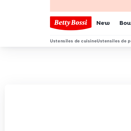
Menu pr
New
Bou
Ustensiles de cuisine
Ustensiles de p
Menu secondair
Chemin de navigation