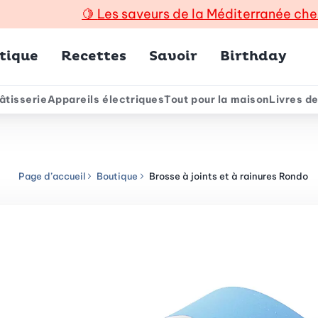
🍋
Les saveurs de la Méditerranée che
incipal
tique
Recettes
Savoir
Birthday
âtisserie
Appareils électriques
Tout pour la maison
Livres de
e
Page d’accueil
Boutique
Brosse à joints et à rainures Rondo