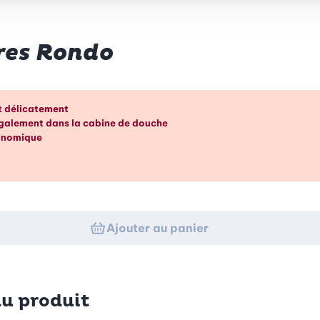
ures Rondo
p d’œil
et délicatement
également dans la cabine de douche
gonomique
Ajouter au panier
du produit