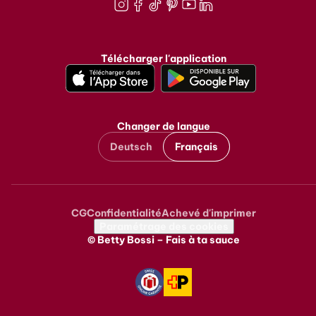
Instagram
Facebook
TikTok
Pinterest
Youtube
LinkedIn
Télécharger l'application
Changer de langue
Deutsch
Français
CG
Confidentialité
Achevé d'imprimer
Metanavigation
Paramétrage des cookies
© Betty Bossi – Fais à ta sauce