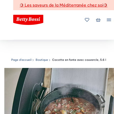
🍋
Les saveurs de la Méditerranée chez soi
🍋
Mes favoris
Mon pani
Me
Page d’accueil
Boutique
Cocotte en fonte avec couvercle, 5.6 l
Chemin de navigation