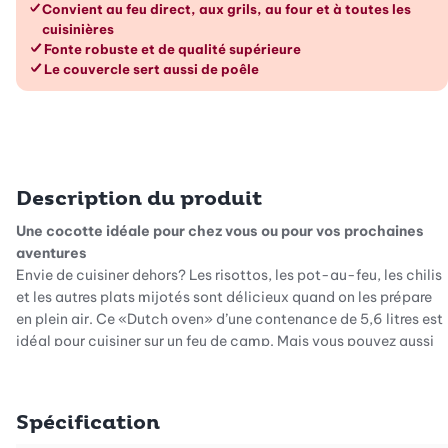
Les avantages en un coup d’œil
Convient au feu direct, aux grils, au four et à toutes les
cuisinières
Fonte robuste et de qualité supérieure
Le couvercle sert aussi de poêle
Description du produit
Une cocotte idéale pour chez vous ou pour vos prochaines
aventures
Envie de cuisiner dehors? Les risottos, les pot-au-feu, les chilis
et les autres plats mijotés sont délicieux quand on les prépare
en plein air. Ce «Dutch oven» d’une contenance de 5,6 litres est
idéal pour cuisiner sur un feu de camp. Mais vous pouvez aussi
l’utiliser sur un gril, sur une cuisinière ou même au four.
Le couvercle sert aussi de poêle
Spécification
Le couvercle de cette cocotte est malin: retournez-le et vous
pourrez y cuire de la viande, du poisson et même des œufs au