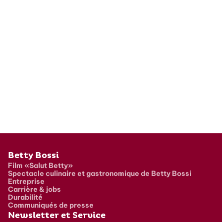
Pied de page
Betty Bossi
Film «Salut Betty»
Spectacle culinaire et gastronomique de Betty Bossi
Entreprise
Carrière & jobs
Durabilité
Communiqués de presse
Newsletter et Service