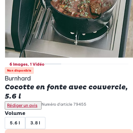
6 Images
, 1 Vidéo
Non disponible
Burnhard
Cocotte en fonte avec couvercle,
5.6 l
Numéro d’article
79455
Rédiger un avis
Volume
5.6 l
3.8 l