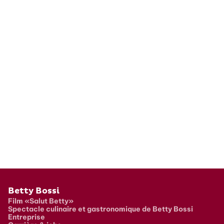
Pied de page
Betty Bossi
Film «Salut Betty»
Spectacle culinaire et gastronomique de Betty Bossi
Entreprise