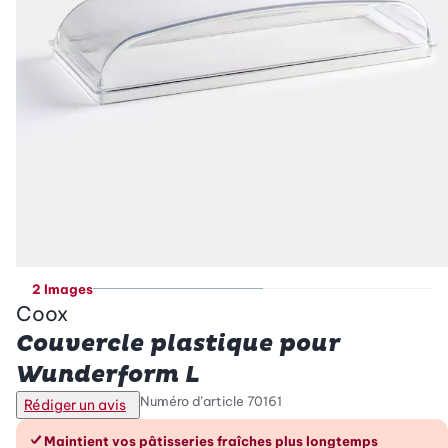
2 Images
Coox
Couvercle plastique pour
Wunderform L
Numéro d’article
70161
Rédiger un avis
Les avantages en un coup d’œil
Maintient vos pâtisseries fraîches plus longtemps