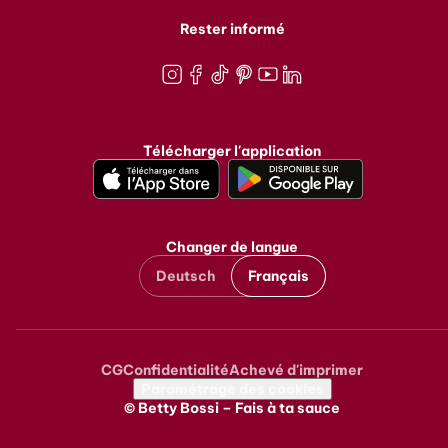
Rester informé
Instagram
Facebook
TikTok
Pinterest
Youtube
LinkedIn
Télécharger l'application
Changer de langue
Deutsch
Français
CG
Confidentialité
Achevé d'imprimer
Metanavigation
Paramétrage des cookies
© Betty Bossi – Fais à ta sauce