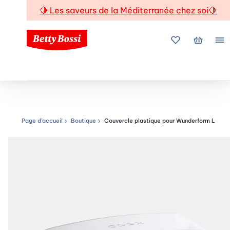
🍋
Les saveurs de la Méditerranée chez soi
🍋
Mes favoris
Mon pani
Me
Page d’accueil
Boutique
Couvercle plastique pour Wunderform L
Chemin de navigation