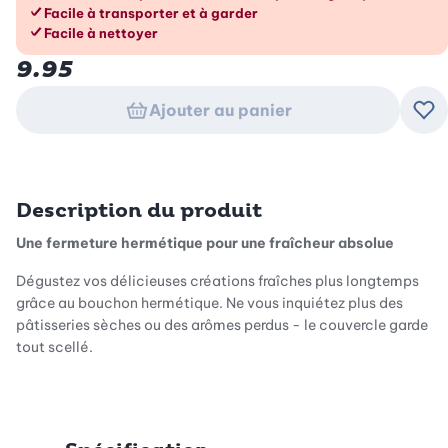
Facile à transporter et à garder
Facile à nettoyer
9.95
Ajouter au panier
Ajo
Description du produit
Une fermeture hermétique pour une fraîcheur absolue
Dégustez vos délicieuses créations fraîches plus longtemps
grâce au bouchon hermétique. Ne vous inquiétez plus des
pâtisseries sèches ou des arômes perdus - le couvercle garde
tout scellé.
Transporter et garder facilement
Que tu veuilles garder des restes ou déguster des gourmandises