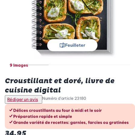
Feuilleter
9 Images
Betty Bossi
Croustillant et doré, livre de
cuisine digital
Numéro d’article
23180
Rédiger un avis
Les avantages en un coup d’œil
Délices croustillants au four à midi et le soir
Préparation rapide et simple
Grande variété de recettes: garnies, farcies ou gratinées
34.95