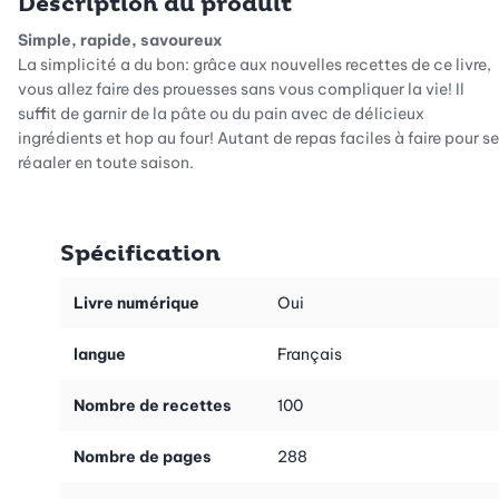
Description du produit
Simple, rapide, savoureux
La simplicité a du bon: grâce aux nouvelles recettes de ce livre,
vous allez faire des prouesses sans vous compliquer la vie! Il
suffit de garnir de la pâte ou du pain avec de délicieux
ingrédients et hop au four! Autant de repas faciles à faire pour se
régaler en toute saison.
Turbo- ou slow-food - 100 nouvelles recettes
Découvrez dans ce livre 100 nouvelles recettes de quiches,
Spécification
pizzas, tartes flambées, toasts, etc. Au quotidien, il faut
souvent faire vite. Pour vous faire gagner du temps, nous avons
privilégié des pâtes du commerce. Si vous disposez de plus de
Livre numérique
Oui
temps, vous pouvez aussi confectionner vous-même la pâte
d’après nos recettes qui figurent dans le livre.
langue
Français
Sommaire
Nombre de recettes
100
- Garni
- Bien emballé
Nombre de pages
288
- Roulé
- Bien garni