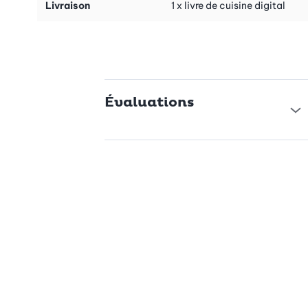
Livraison
1 x livre de cuisine digital
- Gratiné
- Recettes de pâtes
Suggestion:
le livre «Croustillant et doré» est aussi disponible
en combo avantageux avec la «Plaque à rissoles» (n° d’art.
40264)
Évaluations