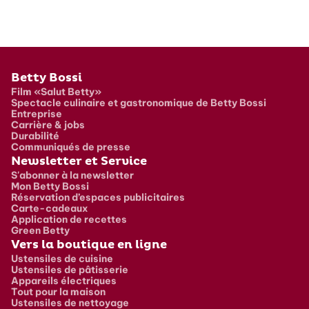
Pied de page
Betty Bossi
Film «Salut Betty»
Spectacle culinaire et gastronomique de Betty Bossi
Entreprise
Carrière & jobs
Durabilité
Communiqués de presse
Newsletter et Service
S'abonner à la newsletter
Mon Betty Bossi
Réservation d’espaces publicitaires
Carte-cadeaux
Application de recettes
Green Betty
Vers la boutique en ligne
Ustensiles de cuisine
Ustensiles de pâtisserie
Appareils électriques
Tout pour la maison
Ustensiles de nettoyage