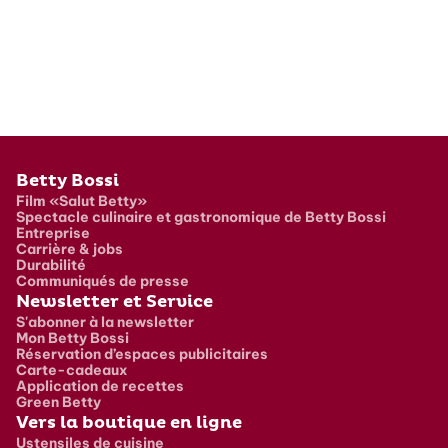
Pied de page
Betty Bossi
Film «Salut Betty»
Spectacle culinaire et gastronomique de Betty Bossi
Entreprise
Carrière & jobs
Durabilité
Communiqués de presse
Newsletter et Service
S'abonner à la newsletter
Mon Betty Bossi
Réservation d’espaces publicitaires
Carte-cadeaux
Application de recettes
Green Betty
Vers la boutique en ligne
Ustensiles de cuisine