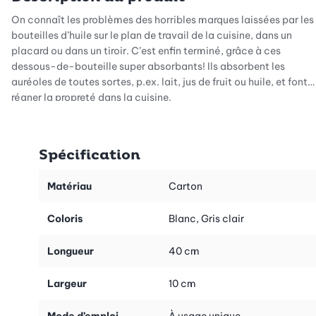
On connaît les problèmes des horribles marques laissées par les
bouteilles d’huile sur le plan de travail de la cuisine, dans un
placard ou dans un tiroir. C’est enfin terminé, grâce à ces
dessous-de-bouteille super absorbants! Ils absorbent les
auréoles de toutes sortes, p.ex. lait, jus de fruit ou huile, et font
régner la propreté dans la cuisine.
Les dessous-de-bouteille ultra-absorbants sont très
hygiéniques. Une fois utilisés, il suffit de les jeter à la poubelle.
Spécification
Matériau
Carton
Coloris
Blanc, Gris clair
Longueur
40 cm
Largeur
10 cm