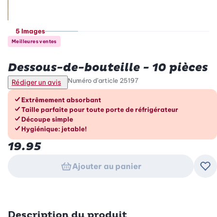
5 Images
Meilleures ventes
Betty Bossi
Dessous-de-bouteille - 10 pièces
Numéro d’article
25197
Rédiger un avis
Les avantages en un coup d’œil
Extrêmement absorbant
Taille parfaite pour toute porte de réfrigérateur
Découpe simple
Hygiénique: jetable!
19.95
Ajouter au panier
Ajo
Description du produit