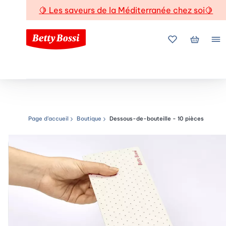
🍋
Les saveurs de la Méditerranée chez soi
🍋
Mes favoris
Mon pani
Me
Page d’accueil
Boutique
Dessous-de-bouteille - 10 pièces
Chemin de navigation