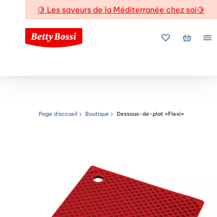
🍋
Les saveurs de la Méditerranée chez soi
🍋
Mes favoris
Mon pani
Me
Page d’accueil
Boutique
Dessous-de-plat «Flexi»
Chemin de navigation