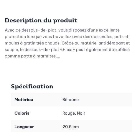
Description du produit
Avec ce dessous-de-plat, vous disposez d’une excellente
protection lorsque vous travaillez avec des casseroles, pots et
moules à gratin très chauds. Grâce au matériel antidérapant et
souple, le dessous-de-plat «Flexi» peut également être utilisé
comme patte à marmites.
Grâce au trou de suspension pratique, le dessous-de-plat
«Flexi» peut être rangé sans occuper beaucoup de place. Si à
la cuisson ou pendant le service le dessous-de-plat est taché,
Spécification
il suffit de le rincer ou de le passer au lave-vaisselle.
Matériau
Silicone
Suggestion: le dessous-de-plat «Flexi» est également très
utile pour ouvrir les couvercles de conserves récalcitrants.
Coloris
Rouge, Noir
Longueur
20.5 cm