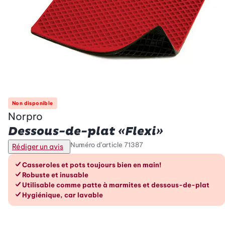
Non disponible
Norpro
Dessous-de-plat «Flexi»
Numéro d’article
71387
Rédiger un avis
Les avantages en un coup d’œil
Casseroles et pots toujours bien en main!
Robuste et inusable
Utilisable comme patte à marmites et dessous-de-plat
Hygiénique, car lavable