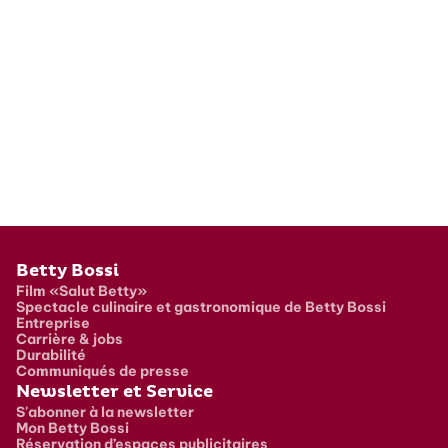
Pied de page
Betty Bossi
Film «Salut Betty»
Spectacle culinaire et gastronomique de Betty Bossi
Entreprise
Carrière & jobs
Durabilité
Communiqués de presse
Newsletter et Service
S'abonner à la newsletter
Mon Betty Bossi
Réservation d’espaces publicitaires