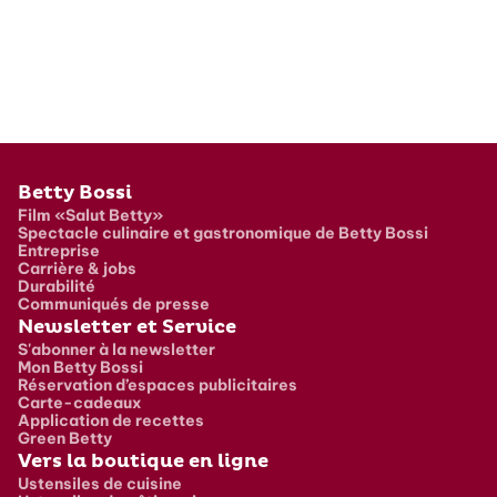
Pied de page
Betty Bossi
Film «Salut Betty»
Spectacle culinaire et gastronomique de Betty Bossi
Entreprise
Carrière & jobs
Durabilité
Communiqués de presse
Newsletter et Service
S'abonner à la newsletter
Mon Betty Bossi
Réservation d’espaces publicitaires
Carte-cadeaux
Application de recettes
Green Betty
Vers la boutique en ligne
Ustensiles de cuisine