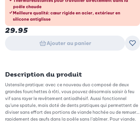
Thermorésistantes pour travailler directement dans la
poêle chaude
Meilleure qualité: cœur rigide en acier, extérieur en
silicone antiglisse
29.95
Ajouter au panier
Ajo
Description du produit
Ustensile pratique: avec ce nouveau duo composé de deux
grandes fourchettes à rôti, vous pouvez désormais saisir à feu
vif sans rayer le revêtement antiadhésif. Aussi fonctionnel
qu’une spatule, mais doté de dents pratiques qui permettent de
diviser sans effort des portions de viande hachée ou de remuer
rapidement des œufs dans la poêle sans l’abîmer. Pour viande,
pâtes, salade ou œufs brouillés - ces fourchettes de 26 cm de
long sont parfaites pour retourner, mélanger, diviser, remuer et
servir.