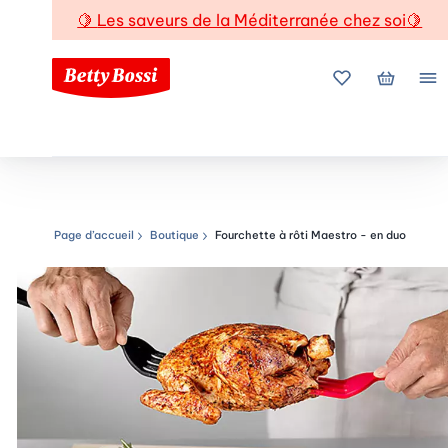
🍋
Les saveurs de la Méditerranée chez soi
🍋
Mes favoris
Mon pani
Me
Page d’accueil
Boutique
Fourchette à rôti Maestro - en duo
Chemin de navigation