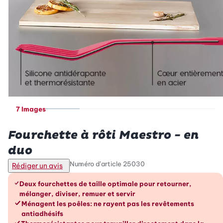
7 Images
Betty Bossi
Fourchette à rôti Maestro - en
duo
Numéro d’article
25030
Rédiger un avis
Les avantages en un coup d’œil
Deux fourchettes de taille optimale pour retourner,
mélanger, diviser, remuer et servir
Ménagent les poêles: ne rayent pas les revêtements
antiadhésifs