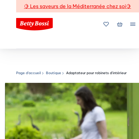
🍋
Les saveurs de la Méditerranée chez soi
🍋
Mes favoris
Mon pani
Me
Page d’accueil
Boutique
Adaptateur pour robinets d'intérieur
Chemin de navigation