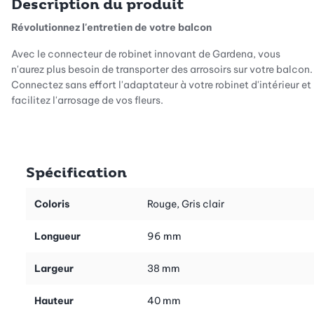
Description du produit
Révolutionnez l'entretien de votre balcon
Avec le connecteur de robinet innovant de Gardena, vous
n'aurez plus besoin de transporter des arrosoirs sur votre balcon.
Connectez sans effort l'adaptateur à votre robinet d'intérieur et
facilitez l'arrosage de vos fleurs.
En quelques secondes, l'installation est simple
Spécification
Grâce à sa conception astucieuse, la connexion de
l'adaptateur est un jeu d'enfant. Avec la clé fournie, aucun
Coloris
Rouge, Gris clair
équipement supplémentaire n'est nécessaire. Fixez
l'adaptateur fileté, emboîtez le connecteur du robinet et
Longueur
96 mm
verrouillez-le à l'aide d'une simple glissière - sans avoir à faire
des allers-retours entre le robinet et les plantes.
Largeur
38 mm
Hauteur
40 mm
Utilisation polyvalente