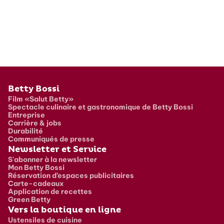
Pied de page
Betty Bossi
Film «Salut Betty»
Spectacle culinaire et gastronomique de Betty Bossi
Entreprise
Carrière & jobs
Durabilité
Communiqués de presse
Newsletter et Service
S'abonner à la newsletter
Mon Betty Bossi
Réservation d’espaces publicitaires
Carte-cadeaux
Application de recettes
Green Betty
Vers la boutique en ligne
Ustensiles de cuisine