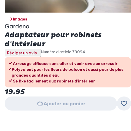
3 Images
Gardena
Adaptateur pour robinets
d'intérieur
Numéro d’article
79094
Rédiger un avis
Les avantages en un coup d’œil
Arrosage efficace sans aller et venir avec un arrosoir
Polyvalent pour les fleurs de balcon et aussi pour de plus
grandes quantités d'eau
Se fixe facilement aux robinets d'intérieur
19.95
Ajouter au panier
Ajo