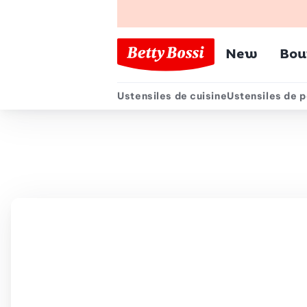
Menu pr
New
Bou
Ustensiles de cuisine
Ustensiles de p
Menu secondair
Chemin de navigation