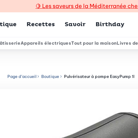
🍋
Les saveurs de la Méditerranée che
incipal
tique
Recettes
Savoir
Birthday
âtisserie
Appareils électriques
Tout pour la maison
Livres de
e
Page d’accueil
Boutique
Pulvérisateur à pompe EasyPump 1l