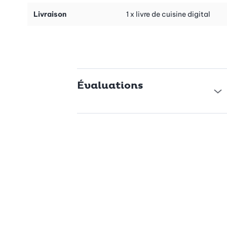
Garnitures au four
Dips et sauces
Livraison
1 x livre de cuisine digital
Punchs
Suggestion:
le livre «Garnitures pour grillades» est disponible
aussi en super combo avec le plat de gril «Classique» (n° d’art.
40222).
Évaluations