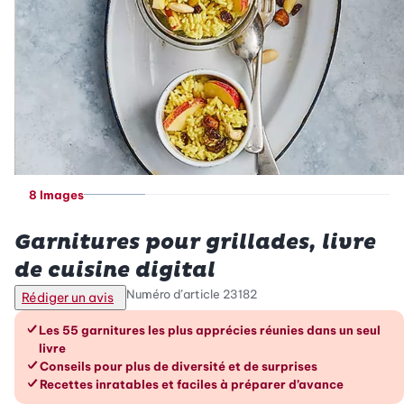
8 Images
Betty Bossi
Garnitures pour grillades, livre
de cuisine digital
Numéro d’article
23182
Rédiger un avis
Les avantages en un coup d’œil
Les 55 garnitures les plus apprécies réunies dans un seul
livre
Conseils pour plus de diversité et de surprises
Recettes inratables et faciles à préparer d’avance