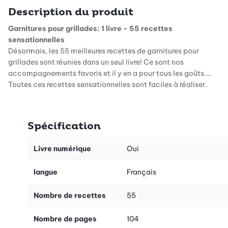
Description du produit
Garnitures pour grillades: 1 livre - 55 recettes
sensationnelles
Désormais, les 55 meilleures recettes de garnitures pour
grillades sont réunies dans un seul livre! Ce sont nos
accompagnements favoris et il y en a pour tous les goûts.
Toutes ces recettes sensationnelles sont faciles à réaliser.
De quoi satisfaire tout le monde!
À découvrir dans ce livre, de savoureuses salades rassasiantes,
Spécification
des salades de légumes, des salades vertes, des
accompagnements cuits sur le gril ou au four, ainsi que des dips
Livre numérique
Oui
et des sauces. Autant de bonnes choses rapides et faciles à
préparer, pour le plaisir de tous, grands et petits.
langue
Français
Au sommaire
Nombre de recettes
55
Salades rassasiantes
Salades de légumes et salades feuilles
Garnitures au gril
Nombre de pages
104