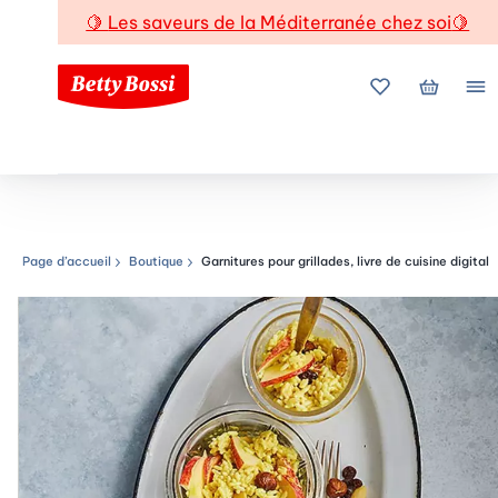
🍋
Les saveurs de la Méditerranée chez soi
🍋
Mes favoris
Mon pani
Me
Page d’accueil
Boutique
Garnitures pour grillades, livre de cuisine digital
Chemin de navigation