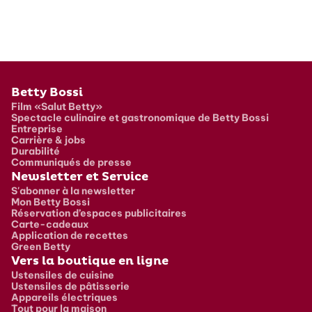
Pied de page
Betty Bossi
Film «Salut Betty»
Spectacle culinaire et gastronomique de Betty Bossi
Entreprise
Carrière & jobs
Durabilité
Communiqués de presse
Newsletter et Service
S'abonner à la newsletter
Mon Betty Bossi
Réservation d’espaces publicitaires
Carte-cadeaux
Application de recettes
Green Betty
Vers la boutique en ligne
Ustensiles de cuisine
Ustensiles de pâtisserie
Appareils électriques
Tout pour la maison