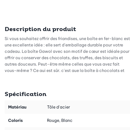
Description du produit
Si vous souhaitez offrir des friandises, une boîte en fer-blanc est
une excellente idée : elle sert d'emballage durable pour votre
cadeau. La boîte Gawol avec son motif de cœur est idéale pour
offrir ou conserver des chocolats, des truffes, des biscuits et
autres douceurs. Peut-être même celles que vous avez fait
vous-même ? Ce qui est sûr, c'est que la boîte à chocolats et
son contenu vont faire plaisir ! En même temps, elle constitue un
cadeau supplémentaire, car le ou la destinataire peut la
réutiliser par la suite. Grâce à son motif, elle est parfaite pour
Spécification
une petite attention à l'occasion de la Saint-Valentin ou de la
Fête des mères.
Matériau
Tôle d'acier
La boîte à truffes/pralines de Gawol en fer-blanc est idéal pour
garder des aliments. Là où il y a autant d'amour que dans cette
Coloris
Rouge, Blanc
boîte, il faut toutefois investir du travail : Pour nettoyer cette