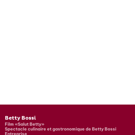
Pied de page
Betty Bossi
Film «Salut Betty»
Spectacle culinaire et gastronomique de Betty Bossi
Entreprise