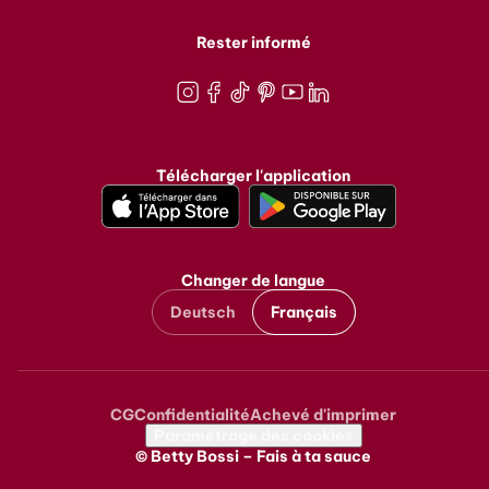
Rester informé
Instagram
Facebook
TikTok
Pinterest
Youtube
LinkedIn
Télécharger l'application
Changer de langue
Deutsch
Français
CG
Confidentialité
Achevé d'imprimer
Metanavigation
Paramétrage des cookies
© Betty Bossi – Fais à ta sauce