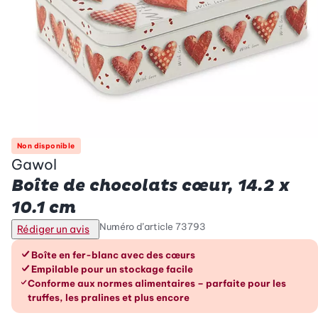
Non disponible
Gawol
Boîte de chocolats cœur, 14.2 x
10.1 cm
Numéro d’article
73793
Rédiger un avis
Les avantages en un coup d’œil
Boîte en fer-blanc avec des cœurs
Empilable pour un stockage facile
Conforme aux normes alimentaires – parfaite pour les
truffes, les pralines et plus encore