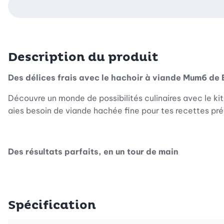
Description du produit
Des délices frais avec le hachoir à viande Mum6 de
Découvre un monde de possibilités culinaires avec le ki
aies besoin de viande hachée fine pour tes recettes préf
Des résultats parfaits, en un tour de main
Transforme sans peine la viande crue ou cuite, le poiss
pratique de bourrage de saucisses, tu réussiras tes sau
Spécification