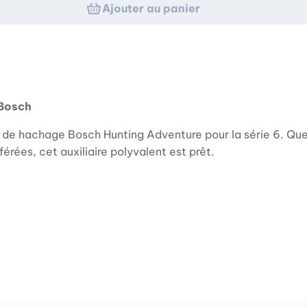
Ajouter au panier
 Bosch
t de hachage Bosch Hunting Adventure pour la série 6. Que 
érées, cet auxiliaire polyvalent est prêt.
on et les légumes en délicieuses terrines, en chair à sauc
cisses maison en un rien de temps.