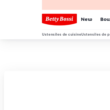
Menu pr
New
Bou
Ustensiles de cuisine
Ustensiles de p
Menu secondair
Chemin de navigation