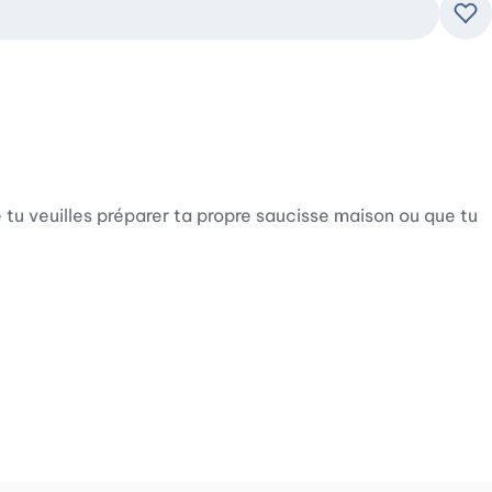
Ajo
tu veuilles préparer ta propre saucisse maison ou que tu
isse ou en mélanges de viande hachée. Grâce à l'accessoire