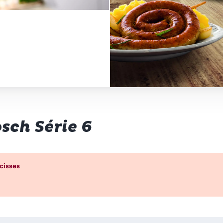
sch Série 6
p d’œil
cisses