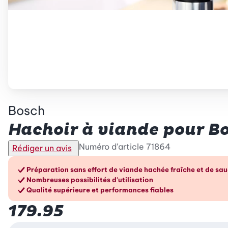
Bosch
Hachoir à viande pour Bo
Numéro d’article
71864
Rédiger un avis
Les avantages en un cou
Préparation sans effort de viande hachée fraîche et de sau
Nombreuses possibilités d'utilisation
Qualité supérieure et performances fiables
179.95