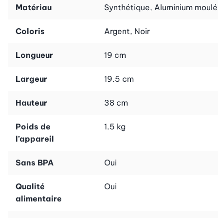
Flexibilité dans la cuisine
Matériau
Synthétique, Aluminium moulé
Avec le hachoir à viande Série 6 Advanced de Bosch, tu e
Coloris
Argent, Noir
kebabs et une multitude de saucisses à ton goût grâce
Longueur
19 cm
Finition haut de gamme, performances fiables
Largeur
19.5 cm
Fais confiance à la qualité éprouvée de Bosch. Le hach
Hauteur
38 cm
fiables.
Poids de
1.5 kg
l’appareil
Élargis ton répertoire culinaire et déguste des délices f
Sans BPA
Oui
Qualité
Oui
alimentaire