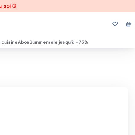
z soi
🍋
Mes favo
Mo
 cuisine
Abos
Summersale jusqu'à -75%