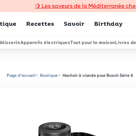
🍋
Les saveurs de la Méditerranée che
incipal
tique
Recettes
Savoir
Birthday
âtisserie
Appareils électriques
Tout pour la maison
Livres de
e
Page d’accueil
Boutique
Hachoir à viande pour Bosch Série 6