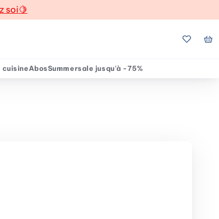
z soi
🍋
Mes favo
Mo
 cuisine
Abos
Summersale jusqu'à -75%