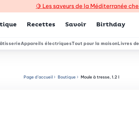
🍋
Les saveurs de la Méditerranée che
incipal
tique
Recettes
Savoir
Birthday
âtisserie
Appareils électriques
Tout pour la maison
Livres de
e
Page d’accueil
Boutique
Moule à tresse, 1.2 l