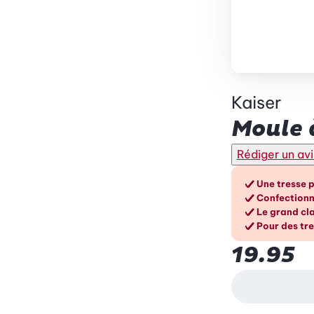
Kaiser
Moule à
Rédiger un avi
Les a
Une tresse 
Confectionn
Le grand cla
Pour des tre
19.95