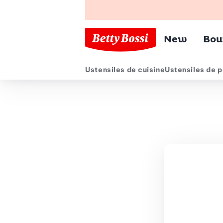
Menu pr
New
Bou
Ustensiles de cuisine
Ustensiles de p
Menu secondair
Chemin de navigation