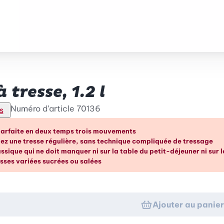
 tresse, 1.2 l
Numéro d’article
70136
s
vantages en un coup d’œil
parfaite en deux temps trois mouvements
ez une tresse régulière, sans technique compliquée de tressage
ssique qui ne doit manquer ni sur la table du petit-déjeuner ni sur 
sses variées sucrées ou salées
Ajouter au panie