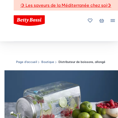
🍋
Les saveurs de la Méditerranée chez soi
🍋
Mes favoris
Mon pani
Me
Page d’accueil
Boutique
Distributeur de boissons, allongé
Chemin de navigation