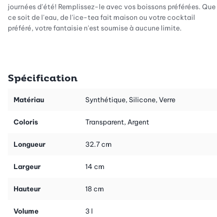
journées d'été! Remplissez-le avec vos boissons préférées. Que
ce soit de l'eau, de l'ice-tea fait maison ou votre cocktail
préféré, votre fantaisie n'est soumise à aucune limite.
Le distributeur de boissons Kilner allongé est parfait pour
conserver des boissons fraiches dans le frigo les chauds jours
d'été. Pour le remplir, posez-le à la verticale et dévissez le
Spécification
couvercle. Grâce au robinet, votre boisson préférée peut se
servir facilement.
Matériau
Synthétique, Silicone, Verre
Pour plus de couleur, ajoutez des fruits fraîchement coupés
dans vos boissons. Ce distributeur de boissons est une idée
Coloris
Transparent, Argent
géniale pour qu'aux anniversaires des enfants, aux fêtes de
famille, ou aux soirées barbecue, les grands comme les petits se
Longueur
32.7 cm
régalent avec votre limonade colorée.
Largeur
14 cm
Hauteur
18 cm
Volume
3 l