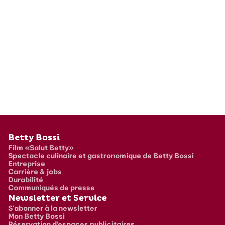
Pied de page
Betty Bossi
Film «Salut Betty»
Spectacle culinaire et gastronomique de Betty Bossi
Entreprise
Carrière & jobs
Durabilité
Communiqués de presse
Newsletter et Service
S'abonner à la newsletter
Mon Betty Bossi
Réservation d’espaces publicitaires