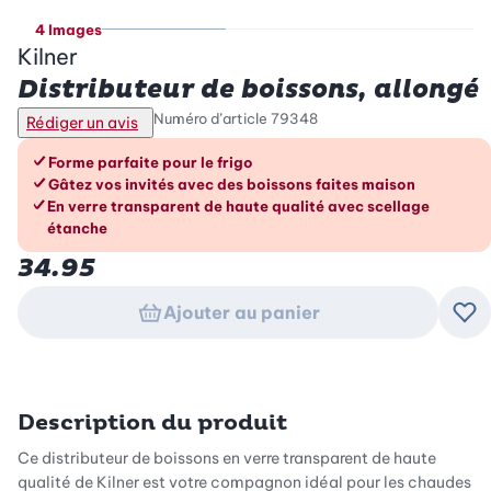
4 Images
Kilner
Distributeur de boissons, allongé
Numéro d’article
79348
Rédiger un avis
Les avantages en un coup d’œil
Forme parfaite pour le frigo
Gâtez vos invités avec des boissons faites maison
En verre transparent de haute qualité avec scellage
étanche
34.95
Ajouter au panier
Ajo
Description du produit
Ce distributeur de boissons en verre transparent de haute
qualité de Kilner est votre compagnon idéal pour les chaudes