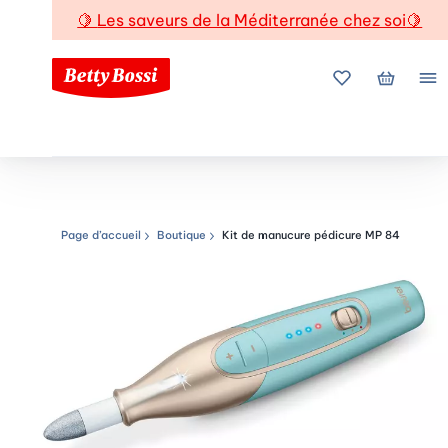
🍋
Les saveurs de la Méditerranée chez soi
🍋
Mes favoris
Mon pani
Me
Page d’accueil
Boutique
Kit de manucure pédicure MP 84
Chemin de navigation