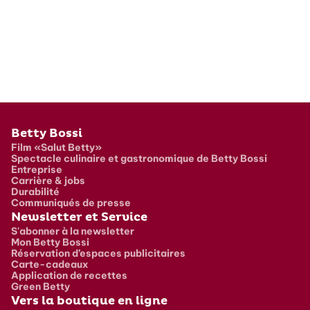
Pied de page
Betty Bossi
Film «Salut Betty»
Spectacle culinaire et gastronomique de Betty Bossi
Entreprise
Carrière & jobs
Durabilité
Communiqués de presse
Newsletter et Service
S'abonner à la newsletter
Mon Betty Bossi
Réservation d’espaces publicitaires
Carte-cadeaux
Application de recettes
Green Betty
Vers la boutique en ligne