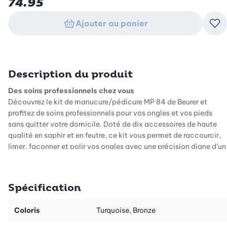
74.95
Ajouter au panier
Ajo
Description du produit
Des soins professionnels chez vous
Découvrez le kit de manucure/pédicure MP 84 de Beurer et
profitez de soins professionnels pour vos ongles et vos pieds
sans quitter votre domicile. Doté de dix accessoires de haute
qualité en saphir et en feutre, ce kit vous permet de raccourcir,
limer, façonner et polir vos ongles avec une précision digne d’un
institut. Idéal pour éliminer callosités, cuticules, durillons et
cors, il intègre un capuchon de protection qui capture la
poussière d’ongles, garantissant une utilisation hygiénique et
Spécification
propre.
Mobilité et confort réunis
Coloris
Turquoise, Bronze
Grâce à son design sans fil, le MP 84 vous offre une liberté