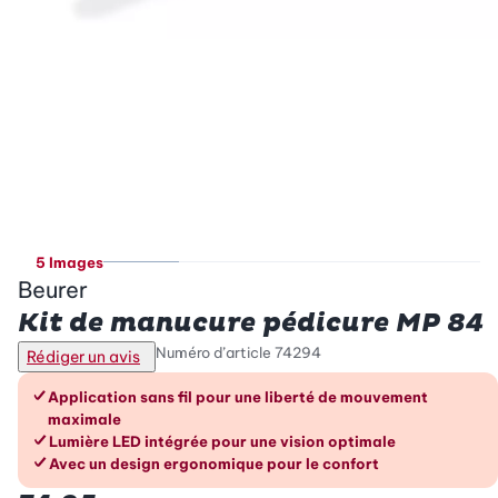
5 Images
Beurer
Kit de manucure pédicure MP 84
Numéro d’article
74294
Rédiger un avis
Les avantages en un coup d’œil
Application sans fil pour une liberté de mouvement
maximale
Lumière LED intégrée pour une vision optimale
Avec un design ergonomique pour le confort