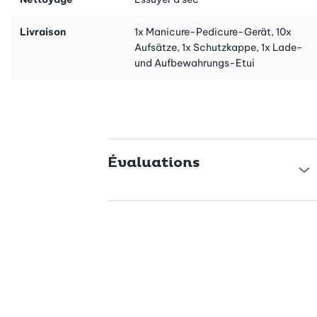
l'ensemble de manucure/pédicure MP 84 de Beurer. Complet et
performant, il vous permet de prendre soin de vos mains et de
Livraison
1x Manicure-Pedicure-Gerät, 10x
vos pieds à votre rythme, en toute simplicité. Pourquoi attendre
Aufsätze, 1x Schutzkappe, 1x Lade-
? Découvrez la différence et offrez-vous des soins d’exception,
und Aufbewahrungs-Etui
jour après jour !
Évaluations