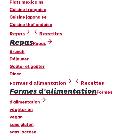
Plats mexicains
Cuisine française
Cuisine japonaise
Cuisine thaïlandaise
Recettes
Repas
Repas
Repas
Brunch
Déjeuner
Goûter et goûter
Dîner
Recettes
Formes d'alimentation
Formes d'alimentation
Formes
d'alimentation
végétarien
vegan
sans gluten
sans lactose