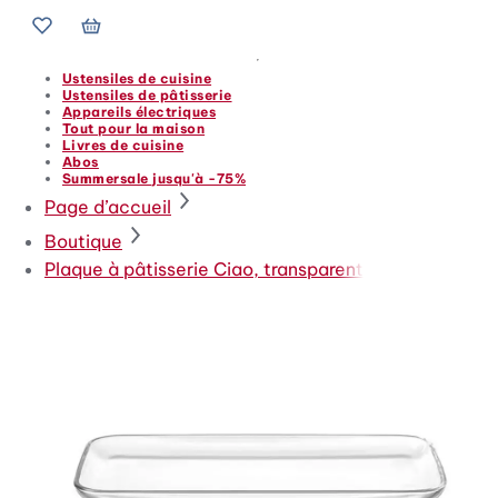
Mes favoris
Mon panier
Menu secondaire
Ustensiles de cuisine
Ustensiles de pâtisserie
Appareils électriques
Tout pour la maison
Livres de cuisine
Abos
Summersale jusqu'à -75%
Chemin de navigation
Page d’accueil
Boutique
Plaque à pâtisserie Ciao, transparent