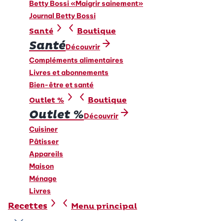
Betty Bossi «Maigrir sainement»
Journal Betty Bossi
Boutique
Santé
Santé
Découvrir
Compléments alimentaires
Livres et abonnements
Bien-être et santé
Boutique
Outlet %
Outlet %
Découvrir
Cuisiner
Pâtisser
Appareils
Maison
Ménage
Livres
Recettes
Menu principal