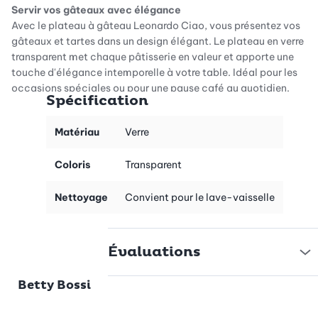
Servir vos gâteaux avec élégance
Avec le plateau à gâteau Leonardo Ciao, vous présentez vos
gâteaux et tartes dans un design élégant. Le plateau en verre
transparent met chaque pâtisserie en valeur et apporte une
touche d'élégance intemporelle à votre table. Idéal pour les
occasions spéciales ou pour une pause café au quotidien.
Spécification
Un design universel pour chaque occasion
Que ce soit pour le petit-déjeuner, le café ou une fête,
Matériau
Verre
l'apparence simple et moderne du plateau à gâteau Ciao
s'adapte à toutes les occasions. Il se marie parfaitement avec
Coloris
Transparent
diverses décorations de table et offre une grande polyvalence.
Chaque part de gâteau devient ainsi un véritable point de mire.
Nettoyage
Convient pour le lave-vaisselle
Durabilité grâce à une composition de verre de qualité
La composition spéciale du verre du plateau à gâteau Leonardo
Évaluations
garantit une grande résistance aux chocs et aux rayures. Même
en cas d'utilisation intensive, le verre reste résistant à la
Pied de page
corrosion et conserve son éclat durable, soulignant ainsi la
Betty Bossi
qualité de cet accessoire élégant.
Film «Salut Betty»