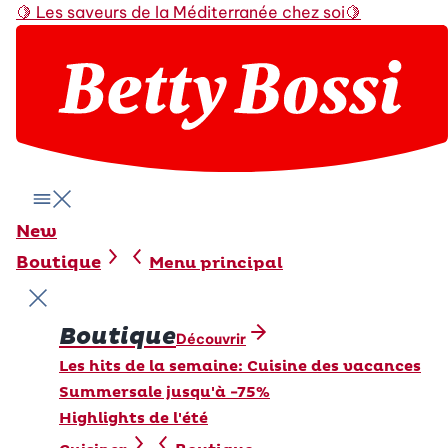
🍋
Les saveurs de la Méditerranée chez soi
🍋
Menu
Menu principal
New
Boutique
Menu principal
Fermer le menu
Boutique
Découvrir
Les hits de la semaine: Cuisine des vacances
Summersale jusqu'à -75%
Highlights de l'été