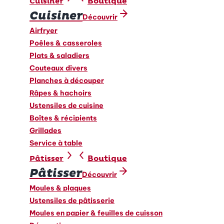
Boutique
Cuisiner
Cuisiner
Découvrir
Airfryer
Poêles & casseroles
Plats & saladiers
Couteaux divers
Planches à découper
Râpes & hachoirs
Ustensiles de cuisine
Boîtes & récipients
Grillades
Service à table
Boutique
Pâtisser
Pâtisser
Découvrir
Moules & plaques
Ustensiles de pâtisserie
Moules en papier & feuilles de cuisson