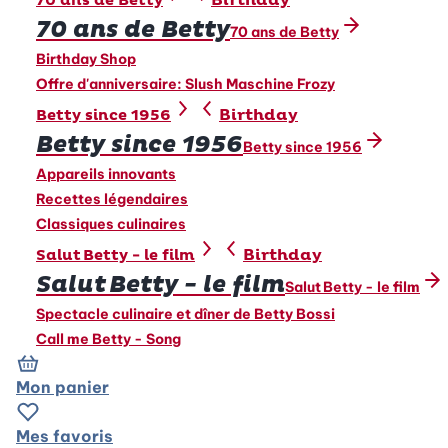
70 ans de Betty
70 ans de Betty
70 ans de Betty
Birthday Shop
Offre d'anniversaire: Slush Maschine Frozy
Birthday
Betty since 1956
Betty since 1956
Betty since 1956
Appareils innovants
Recettes légendaires
Classiques culinaires
Birthday
Salut Betty - le film
Salut Betty - le film
Salut Betty - le film
Spectacle culinaire et dîner de Betty Bossi
Call me Betty - Song
Mon panier
Mes favoris