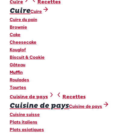
Recettes
Cuire
Cuire
Cuire
Cuire du pain
Brownie
Cake
Cheesecake
Kouglof
Biscuit & Cookie
Gâteau
Muffin
Roulades
Tourtes
Recettes
Cuisine de pays
Cuisine de pays
Cuisine de pays
Cuisine suisse
Plats italiens
Plats asiatiques