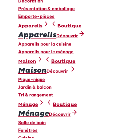
Décoration
Présentation & emballage
Emporte-pièces
Boutique
Appareils
Appareils
Découvrir
Appareils pour la cuisine
Appareils pour le ménage
Boutique
Maison
Maison
Découvrir
Pique-nique
Jardin & balcon
Tri & rangement
Boutique
Ménage
Ménage
Découvrir
Salle de bain
Fenêtres
Cuisine