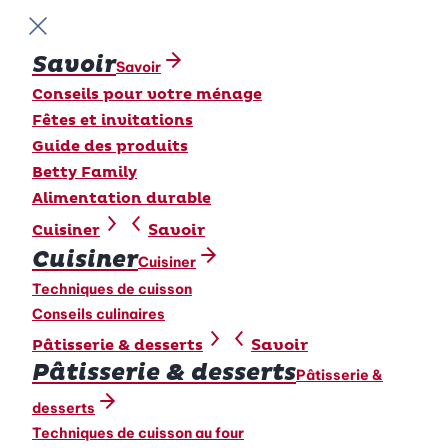
Fermer le menu
Savoir
Savoir
Conseils pour votre ménage
Fêtes et invitations
Guide des produits
Betty Family
Alimentation durable
Savoir
Cuisiner
Cuisiner
Cuisiner
Techniques de cuisson
Conseils culinaires
Savoir
Pâtisserie & desserts
Pâtisserie & desserts
Pâtisserie &
desserts
Techniques de cuisson au four