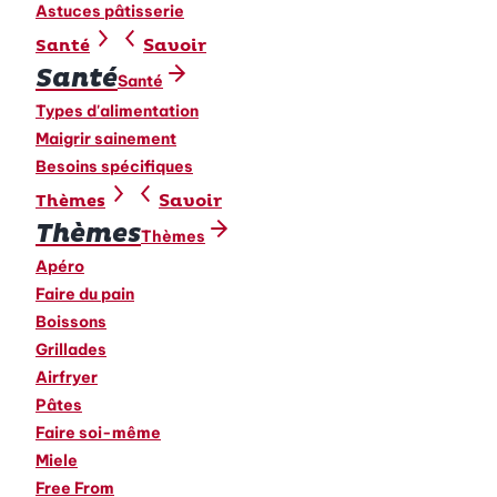
Astuces pâtisserie
Savoir
Santé
Santé
Santé
Types d'alimentation
Maigrir sainement
Besoins spécifiques
Savoir
Thèmes
Thèmes
Thèmes
Apéro
Faire du pain
Boissons
Grillades
Airfryer
Pâtes
Faire soi-même
Miele
Free From