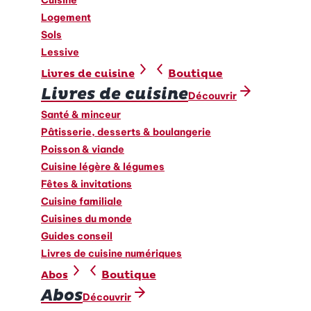
Logement
Sols
Lessive
Boutique
Livres de cuisine
Livres de cuisine
Découvrir
Santé & minceur
Pâtisserie, desserts & boulangerie
Poisson & viande
Cuisine légère & légumes
Fêtes & invitations
Cuisine familiale
Cuisines du monde
Guides conseil
Livres de cuisine numériques
Boutique
Abos
Abos
Découvrir