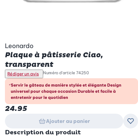
Leonardo
Plaque à pâtisserie Ciao,
transparent
Numéro d’article
74250
Rédiger un avis
Les avantages en un coup d’œil
Servir le gâteau de manière stylée et élégante Design
universel pour chaque occasion Durable et facile à
entretenir pour le quotidien
24.95
Ajouter au panier
Ajo
Description du produit