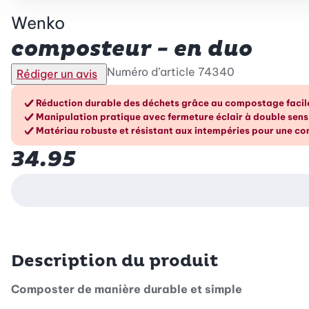
Wenko
composteur - en duo
Numéro d’article
74340
Rédiger un avis
Les avantages en un cou
Réduction durable des déchets grâce au compostage facil
Manipulation pratique avec fermeture éclair à double sens
Matériau robuste et résistant aux intempéries pour une c
34.95
Description du produit
Composter de manière durable et simple