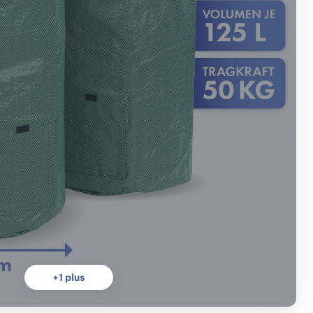
+
1
plus