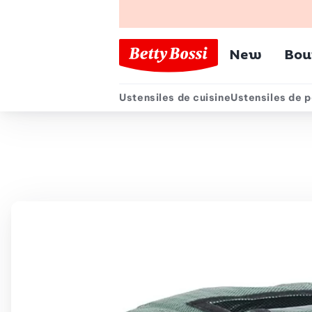
Menu pr
New
Bou
Ustensiles de cuisine
Ustensiles de p
Menu secondair
Chemin de navigation