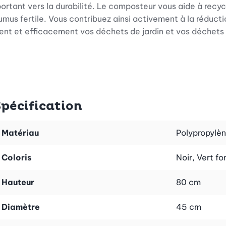
rtant vers la durabilité. Le composteur vous aide à recyc
humus fertile. Vous contribuez ainsi activement à la réduct
ement et efficacement vos déchets de jardin et vos déchet
s
es pratiques. Avec une grande capacité de 125 l, tu peu
Spécification
 à double sens, le composteur se remplit facilement. Pour
r le composteur de temps en temps. Le retrait de l'humus fi
Matériau
Polypropylèn
Coloris
Noir, Vert f
Hauteur
80 cm
 il est aussi extrêmement durable. Le matériau est robust
, même dans des conditions météorologiques changeantes. 
Diamètre
45 cm
taller où vous le souhaitez. La stabilité du composteur p