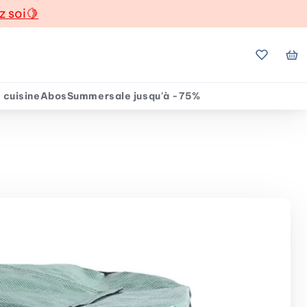
z soi
🍋
Mes favo
Mo
 cuisine
Abos
Summersale jusqu'à -75%