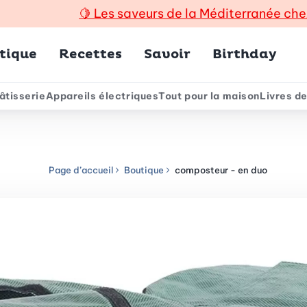
🍋
Les saveurs de la Méditerranée che
incipal
tique
Recettes
Savoir
Birthday
âtisserie
Appareils électriques
Tout pour la maison
Livres de
e
Page d’accueil
Boutique
composteur - en duo