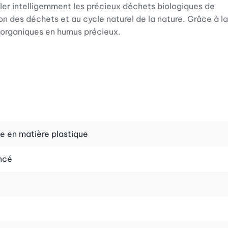
ler intelligemment les précieux déchets biologiques de
ion des déchets et au cycle naturel de la nature. Grâce à la
s organiques en humus précieux.
x composter facilement une grande variété de déchets.
 les petites quantités, un rabat supplémentaire à
ni est rapide et facile grâce à la fenêtre à charnière
e en matière plastique
oncé
e et résistant aux intempéries et aux UV, ce qui permet
Deux poignées pratiques facilitent le transport et le
ermet de le maintenir en place, même sans support