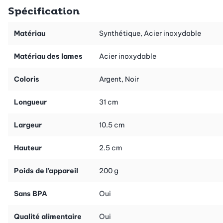
une planche, une assiette ou dans un plat.
Spécification
Suggestion: vous trouverez dans notre boutique en ligne d’autres
Matériau
Synthétique, Acier inoxydable
râpes pour tous les domaines d’utilisation, selon vos goûts!
Matériau des lames
Acier inoxydable
Coloris
Argent, Noir
Longueur
31 cm
Largeur
10.5 cm
Hauteur
2.5 cm
Poids de l’appareil
200 g
Sans BPA
Oui
Qualité alimentaire
Oui