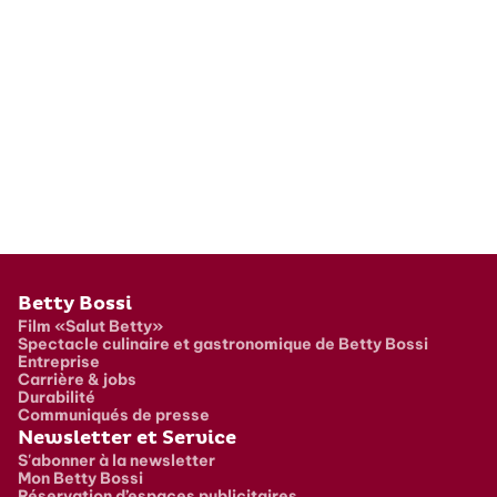
Pied de page
Betty Bossi
Film «Salut Betty»
Spectacle culinaire et gastronomique de Betty Bossi
Entreprise
Carrière & jobs
Durabilité
Communiqués de presse
Newsletter et Service
S'abonner à la newsletter
Mon Betty Bossi
Réservation d’espaces publicitaires