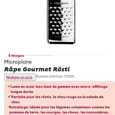
4 Images
Microplane
Râpe Gourmet Rösti
Numéro d’article
72006
Rédiger un avis
Les avantages en un coup d’œil
Lame en acier inox haut de gamme avec micro-affûtage
longue durée
Parfaite pour les röstis, le chou rouge ou la salade de
chou
Extralarge: idéale pour les légumes volumineux comme les
pommes de terre, les courges, les choux, les concombres,