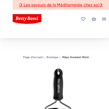
🍋
Les saveurs de la Méditerranée chez soi
🍋
Mes favoris
Mon pani
Me
Page d’accueil
Boutique
Râpe Gourmet Rösti
Chemin de navigation