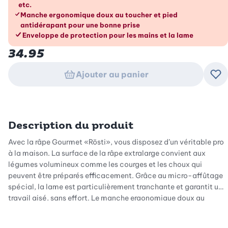
etc.
Manche ergonomique doux au toucher et pied
antidérapant pour une bonne prise
Enveloppe de protection pour les mains et la lame
34.95
Ajouter au panier
Ajo
Description du produit
Avec la râpe Gourmet «Rösti», vous disposez d’un véritable pro
à la maison. La surface de la râpe extralarge convient aux
légumes volumineux comme les courges et les choux qui
peuvent être préparés efficacement. Grâce au micro-affûtage
spécial, la lame est particulièrement tranchante et garantit un
travail aisé, sans effort. Le manche ergonomique doux au
toucher garantit une prise en main sûre et le pied antidérapant
permet de râper à la verticale de manière stable, que ce soit sur