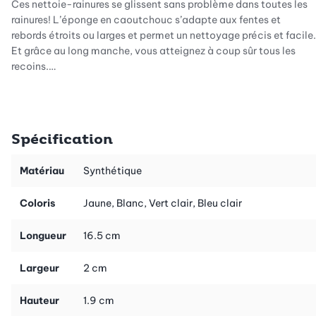
Ces nettoie-rainures se glissent sans problème dans toutes les
rainures! L’éponge en caoutchouc s’adapte aux fentes et
rebords étroits ou larges et permet un nettoyage précis et facile.
Et grâce au long manche, vous atteignez à coup sûr tous les
recoins.
Ces nettoie-rainures servent à nettoyer les rainures encrassées
des fenêtres, le passage du four, les joints du lave-vaisselle, du
lave-linge et du réfrigérateur.
Spécification
Astucieux: ces nettoie-rainures peuvent aussi s’utiliser humides
Matériau
Synthétique
pour un nettoyage plus efficace. Il suffit d’humidifier la petite
éponge et de l’enfoncer légèrement dans la rainure avec un
Coloris
Jaune, Blanc, Vert clair, Bleu clair
mouvement de va-et-vient. Cet article à usage unique se jette
ensuite à la poubelle. Il est proposé en lot de 21 pièces dans les
Longueur
16.5 cm
couleurs bleu, jaune et vert.
Largeur
2 cm
Hauteur
1.9 cm