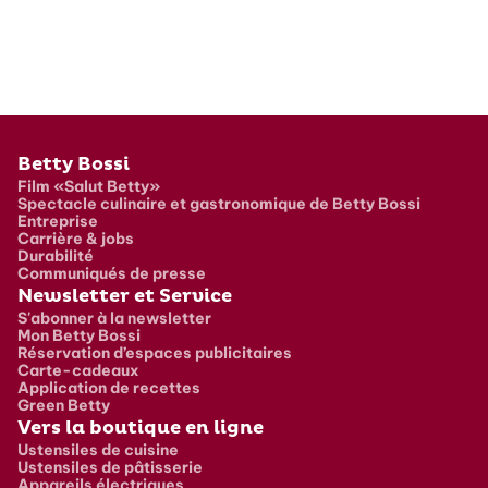
Pied de page
Betty Bossi
Film «Salut Betty»
Spectacle culinaire et gastronomique de Betty Bossi
Entreprise
Carrière & jobs
Durabilité
Communiqués de presse
Newsletter et Service
S'abonner à la newsletter
Mon Betty Bossi
Réservation d’espaces publicitaires
Carte-cadeaux
Application de recettes
Green Betty
Vers la boutique en ligne
Ustensiles de cuisine
Ustensiles de pâtisserie
Appareils électriques