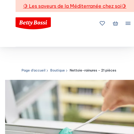
🍋
Les saveurs de la Méditerranée chez soi
🍋
Mes favoris
Mon pani
Me
Page d’accueil
Boutique
Nettoie-rainures - 21 pièces
Chemin de navigation