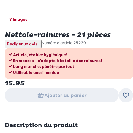
7 Images
Betty Bossi
Nettoie-rainures - 21 pièces
Numéro d’article
25230
Rédiger un avis
Les avantages en un coup d’œil
Article jetable: hygiénique!
En mousse - s’adapte à la taille des rainures!
Long manche: pénètre partout
Utilisable aussi humide
15.95
Ajouter au panier
Ajo
Description du produit